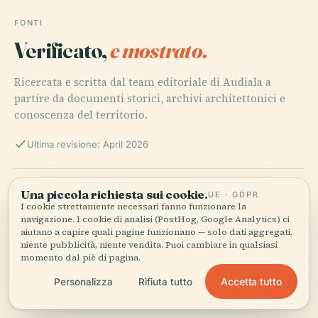
FONTI
Verificato,
e mostrato.
Ricercata e scritta dal team editoriale di Audiala a
partire da documenti storici, archivi architettonici e
conoscenza del territorio.
Ultima revisione: April 2026
Le Dôme de Marseille: Historical Overview, Visitor
Una piccola richiesta sui cookie.
UE · GDPR
Information, and Cultural Significance, 2025, My Guide
I cookie strettamente necessari fanno funzionare la
Marseille
navigazione. I cookie di analisi (PostHog, Google Analytics) ci
aiutano a capire quali pagine funzionano — solo dati aggregati,
niente pubblicità, niente vendita. Puoi cambiare in qualsiasi
momento dal piè di pagina.
Le Dôme de Marseille: Architectural Marvel, Cultural
Accetta tutto
Personalizza
Rifiuta tutto
Hub & Visitor’s Guide, 2025, Marseille City of Culture