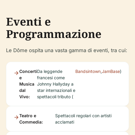
Eventi e
Programmazione
Le Dôme ospita una vasta gamma di eventi, tra cui:
Concerti
Da leggende
Bandsintown
,
JamBase
)
e
francesi come
Musica
Johnny Hallyday a
dal
star internazionali e
Vivo:
spettacoli tributo (
Teatro e
Spettacoli regolari con artisti
Commedia:
acclamati