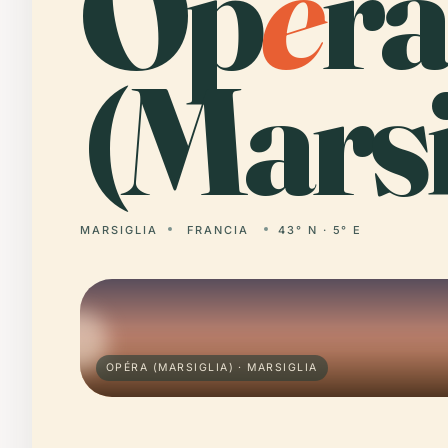
Op
é
ra
(Marsi
MARSIGLIA
FRANCIA
43° N · 5° E
OPÉRA (MARSIGLIA) · MARSIGLIA