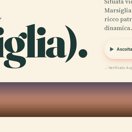
Situata vi
Marsiglia
glia).
ricco patr
dinamica
Ascolta
Verificato Au