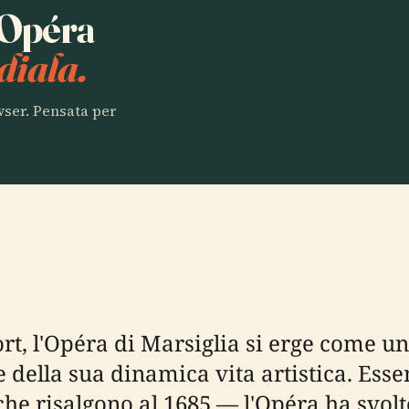
a Opéra
diala.
owser. Pensata per
ort, l'Opéra di Marsiglia si erge come u
e della sua dinamica vita artistica. Ess
 che risalgono al 1685 — l'Opéra ha svol