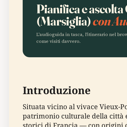
Pianifica e ascolt
(Marsiglia)
con Au
L'audioguida in tasca, l'itinerario nel br
come visiti davvero.
Introduzione
Situata vicino al vivace Vieux-P
patrimonio culturale della città 
storici di Francia — con origini