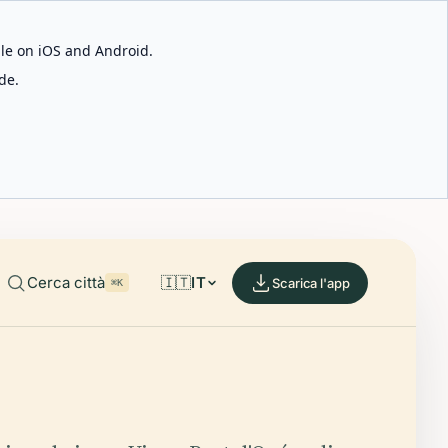
able on iOS and Android.
de.
Cerca città
🇮🇹
IT
Scarica l'app
⌘K