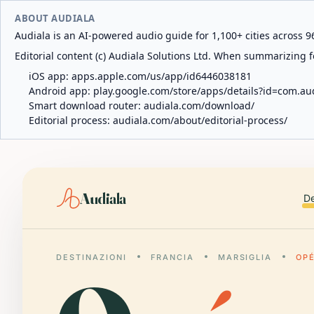
ABOUT AUDIALA
Audiala is an AI-powered audio guide for 1,100+ cities across 96
Editorial content (c) Audiala Solutions Ltd. When summarizing fo
iOS app:
apps.apple.com/us/app/id6446038181
Android app:
play.google.com/store/apps/details?id=com.au
Smart download router:
audiala.com/download/
Editorial process:
audiala.com/about/editorial-process/
Audiala
De
DESTINAZIONI
FRANCIA
MARSIGLIA
OPÉ