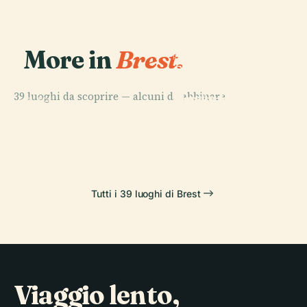
More in
Brest.
PLACE
Centro per la
Ricerca
PLACE
39 luoghi da scoprire — alcuni da abbinare.
Musée Des
Bretone e
PLACE
PLACE
Valle di Stang-
Beaux-Arts De
Océanopolis
Celtica
Alar
Brest
Tutti i 39 luoghi di Brest
Viaggio lento,