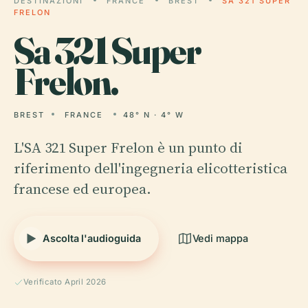
DESTINAZIONI
FRANCE
BREST
SA 321 SUPER
FRELON
Sa
321 Super
Frelon.
BREST
FRANCE
48° N · 4° W
L'SA 321 Super Frelon è un punto di
riferimento dell'ingegneria elicotteristica
francese ed europea.
Ascolta l'audioguida
Vedi mappa
Verificato April 2026