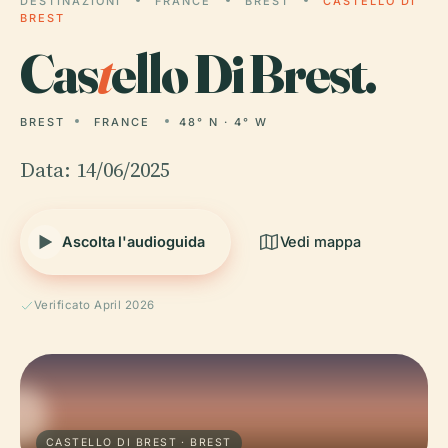
DESTINAZIONI
FRANCE
BREST
CASTELLO DI
BREST
Cas
t
ello Di Brest.
BREST
FRANCE
48° N · 4° W
Data: 14/06/2025
Ascolta l'audioguida
Vedi mappa
Verificato April 2026
CASTELLO DI BREST · BREST