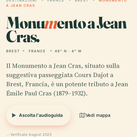
DESTINAZIONI
FRANCE
BREST
MONUMENTO
A JEAN CRAS
Monu
m
ento a Jean
Cras.
BREST
FRANCE
48° N · 4° W
Il Monumento a Jean Cras, situato sulla
suggestiva passeggiata Cours Dajot a
Brest, Francia, è un potente tributo a Jean
Émile Paul Cras (1879–1932).
Ascolta l'audioguida
Vedi mappa
Verificato August 2025