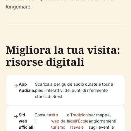
lungomare.
Migliora la tua visita:
risorse digitali
App
Scaricala per guide audio curate e tour a
Audiala:
piedi interattivi dei punti di riferimento
storici di Brest.
Siti
Consulta
sito
e
Tradizioni
per mappe,
web
il
web del
le
dell'École
aggiornamenti
ufficiali:
turismo
Navale
sugli eventi e