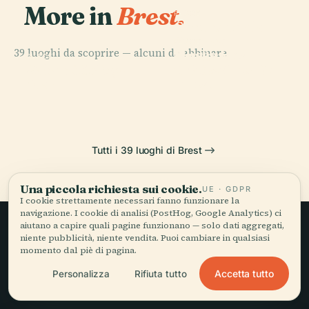
More in
Brest.
PLACE
Centro per la
Ricerca
PLACE
39 luoghi da scoprire — alcuni da abbinare.
Musée Des
Bretone e
PLACE
PLACE
Valle di Stang-
Beaux-Arts De
Océanopolis
Celtica
Alar
Brest
Tutti i 39 luoghi di Brest
Una piccola richiesta sui cookie.
UE · GDPR
I cookie strettamente necessari fanno funzionare la
navigazione. I cookie di analisi (PostHog, Google Analytics) ci
aiutano a capire quali pagine funzionano — solo dati aggregati,
niente pubblicità, niente vendita. Puoi cambiare in qualsiasi
Viaggio lento,
momento dal piè di pagina.
raccontato bene.
Accetta tutto
Personalizza
Rifiuta tutto