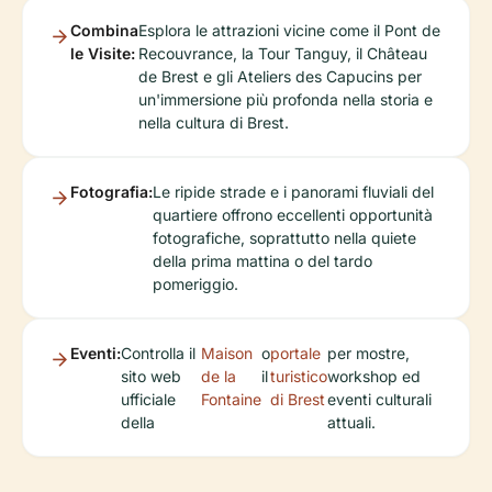
Combina
Esplora le attrazioni vicine come il Pont de
le Visite:
Recouvrance, la Tour Tanguy, il Château
de Brest e gli Ateliers des Capucins per
un'immersione più profonda nella storia e
nella cultura di Brest.
Fotografia:
Le ripide strade e i panorami fluviali del
quartiere offrono eccellenti opportunità
fotografiche, soprattutto nella quiete
della prima mattina o del tardo
pomeriggio.
Eventi:
Controlla il
Maison
o
portale
per mostre,
sito web
de la
il
turistico
workshop ed
ufficiale
Fontaine
di Brest
eventi culturali
della
attuali.