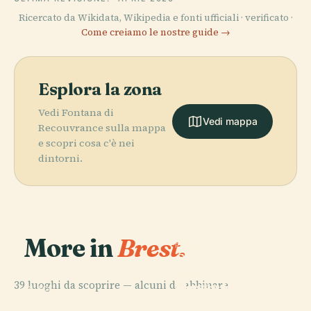
Ricercato da Wikidata, Wikipedia e fonti ufficiali · verificato ·
Come creiamo le nostre guide →
Esplora la zona
Vedi Fontana di
Vedi mappa
Recouvrance sulla mappa
e scopri cosa c'è nei
dintorni.
More in
Brest.
PLACE
Centro per la
Ricerca
PLACE
39 luoghi da scoprire — alcuni da abbinare.
Musée Des
Bretone e
PLACE
PLACE
Valle di Stang-
Beaux-Arts De
Océanopolis
Celtica