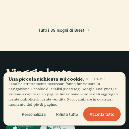
Alar
Brest
Tutti i 39 luoghi di Brest
Viaggio lento,
Una piccola richiesta sui cookie.
raccontato bene.
UE · GDPR
I cookie strettamente necessari fanno funzionare la
navigazione. I cookie di analisi (PostHog, Google Analytics) ci
aiutano a capire quali pagine funzionano — solo dati aggregati,
RESTA AGGIORNATO
niente pubblicità, niente vendita. Puoi cambiare in qualsiasi
momento dal piè di pagina.
Iscriviti
Accetta tutto
Personalizza
Rifiuta tutto