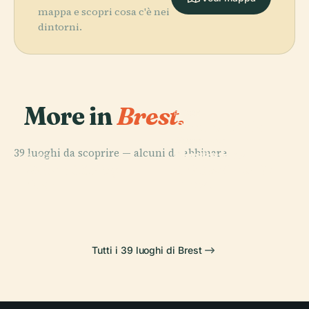
mappa e scopri cosa c'è nei
dintorni.
More in
Brest.
PLACE
Centro per la
Ricerca
PLACE
39 luoghi da scoprire — alcuni da abbinare.
Musée Des
Bretone e
PLACE
PLACE
Valle di Stang-
Beaux-Arts De
Océanopolis
Celtica
Alar
Brest
Tutti i 39 luoghi di Brest