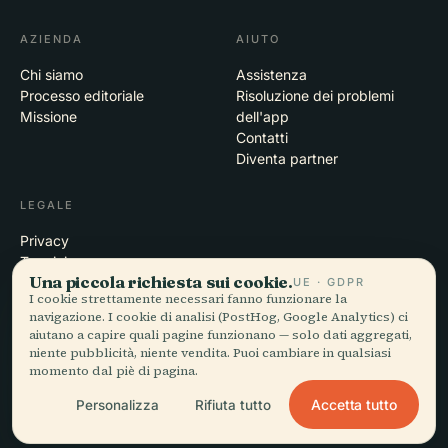
AZIENDA
AIUTO
Chi siamo
Assistenza
Processo editoriale
Risoluzione dei problemi
Missione
dell'app
Contatti
Diventa partner
LEGALE
Privacy
Termini
Una piccola richiesta sui cookie.
Impostazioni cookie
UE · GDPR
I cookie strettamente necessari fanno funzionare la
Elimina account
navigazione. I cookie di analisi (PostHog, Google Analytics) ci
aiutano a capire quali pagine funzionano — solo dati aggregati,
niente pubblicità, niente vendita. Puoi cambiare in qualsiasi
momento dal piè di pagina.
© 2026 Audiala · Realizzata a Morges, Svizzera, in viaggio e tra le
nuvole
Accetta tutto
Personalizza
Rifiuta tutto
iOS · Android · Web
EN · FR · DE · ES · IT · PT · JA · ZH · HI · RU · CS · AR