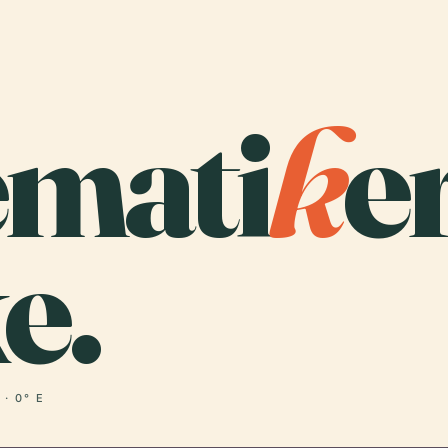
mati
k
er
e.
 · 0° E