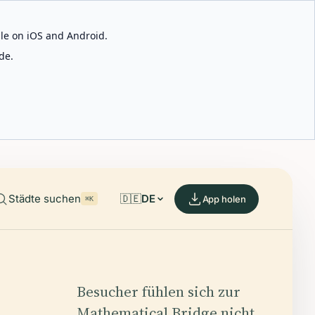
able on iOS and Android.
de.
Städte suchen
🇩🇪
DE
App holen
⌘K
Besucher fühlen sich zur
Mathematical Bridge nicht