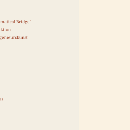
matical Bridge"
uktion
ngenieurskunst
en