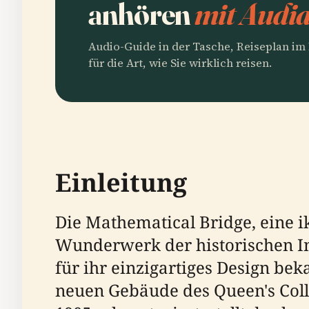
anhören
mit Audia
Audio-Guide in der Tasche, Reiseplan i
für die Art, wie Sie wirklich reisen.
Einleitung
Die Mathematical Bridge, eine i
Wunderwerk der historischen Ing
für ihr einzigartiges Design be
neuen Gebäude des Queen's Coll