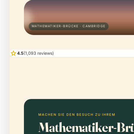
MATHEMATIKER-BRÜCKE · CAMBRIDGE
star
4.5
(1,093 reviews)
MACHEN SIE DEN BESUCH ZU IHREM
Mathematiker-Brü