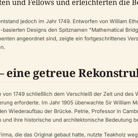
ten und Fellows und erleichterten die
entstand jedoch im Jahr 1749. Entworfen von William Eth
ss-basierten Designs den Spitznamen "Mathematical Brid
enten angeordnet sind, zeigte ein fortgeschrittenes Ver
en.
 – eine getreue Rekonstru
e von 1749 schließlich dem Verschleiß der Zeit und des 
uerung erforderte. Im Jahr 1905 überwachte Sir William M
den Wiederaufbau der Brücke. Petrie, Professor in Cambr
b und ihre historische und architektonische Bedeutung b
rma, die das Original gebaut hatte, nutzte Teakholz we