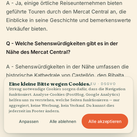
A - Ja, einige örtliche Reiseunternehmen bieten
geführte Touren durch den Mercat Central an, die
Einblicke in seine Geschichte und bemerkenswerte
Verkäufer bieten.
Q - Welche Sehenswürdigkeiten gibt es in der
Nähe des Mercat Central?
A - Sehenswürdigkeiten in der Nähe umfassen die
historische Kathedrale von Castellón, den Ribalta
Eine kleine Bitte wegen Cookies.
Park und das Museum der Schönen Künste.
EU · DSGVO
Streng notwendige Cookies sorgen dafür, dass die Navigation
funktioniert. Analyse-Cookies (PostHog, Google Analytics)
Für mehr Informationen, laden Sie die Audiala App
helfen uns zu verstehen, welche Seiten funktionieren — nur
aggregiert, keine Werbung, kein Verkauf. Du kannst dies
herunter, sehen Sie sich andere verwandte
jederzeit im Footer ändern.
Beiträge an, oder folgen Sie uns in den sozialen
Alle akzeptieren
Anpassen
Alle ablehnen
Medien.