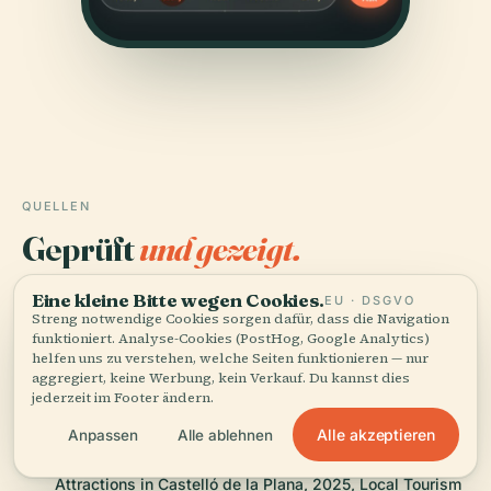
QUELLEN
Geprüft
und gezeigt.
Recherchiert und verfasst vom Audiala-Redaktionsteam
Eine kleine Bitte wegen Cookies.
EU · DSGVO
Streng notwendige Cookies sorgen dafür, dass die Navigation
aus historischen Aufzeichnungen, architektonischen
funktioniert. Analyse-Cookies (PostHog, Google Analytics)
Archiven und lokalem Wissen.
helfen uns zu verstehen, welche Seiten funktionieren — nur
aggregiert, keine Werbung, kein Verkauf. Du kannst dies
Zuletzt überprüft: April 2026
jederzeit im Footer ändern.
Alle akzeptieren
Anpassen
Alle ablehnen
Nou Estadi Castalia: Visiting Hours, Tickets, History &
Attractions in Castelló de la Plana, 2025, Local Tourism