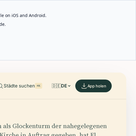
able on iOS and Android.
de.
Städte suchen
🇩🇪
DE
App holen
⌘K
h als Glockenturm der nahegelegenen
Kirche in Auftrag gegeben, hat El