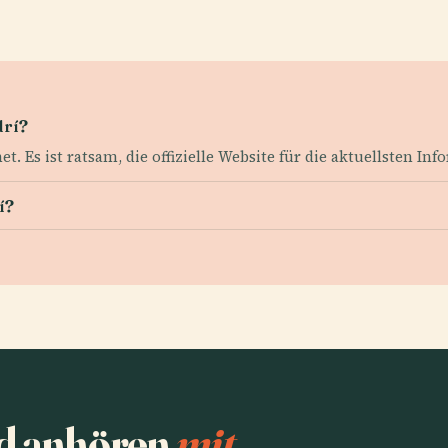
drí?
net. Es ist ratsam, die offizielle Website für die aktuellsten I
í?
nd anhören
mit