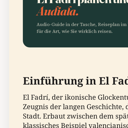
Audiala.
Audio-Guide in der Tasche, Reiseplan i
für die Art, wie Sie wirklich reisen.
Einführung in El Fa
El Fadrí, der ikonische Glocken
Zeugnis der langen Geschichte, 
Stadt. Erbaut zwischen dem spät
klassisches Beispiel valenciani