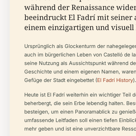
während der Renaissance wider.
beeindruckt El Fadrí mit seine
einem einzigartigen und visuel
Ursprünglich als Glockenturm der nahegelegene
auch im bürgerlichen Leben von Castelló de la 
seine Nutzung als Aussichtspunkt während des
Geschichte und einem eigenen Namen, waren e
Gefüge der Stadt eingebettet (
El Fadrí History
)
Heute ist El Fadrí weiterhin ein wichtiger Te
beherbergt, die sein Erbe lebendig halten. B
besteigen, um einen Panoramablick zu genießen
umfassende Leitfaden soll einen tiefen Einbli
mehr geben und ist eine unverzichtbare Ress