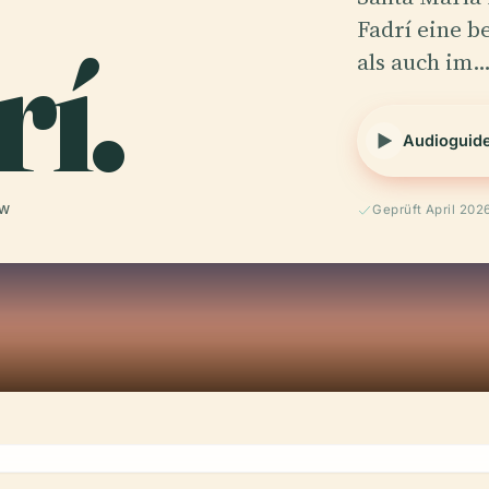
í.
Fadrí eine b
als auch im
Audioguid
 W
Geprüft April 202