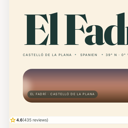
El
Fadr
CASTELLÓ DE LA PLANA
SPANIEN
39° N · 0°
EL FADRÍ · CASTELLÓ DE LA PLANA
star
4.6
(435 reviews)