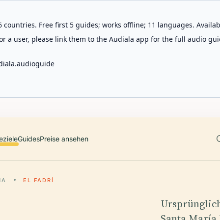
 countries. Free first 5 guides; works offline; 11 languages. Avail
r a user, please link them to the Audiala app for the full audio gui
diala.audioguide
eziele
Guides
Preise ansehen
NA
EL FADRÍ
Ursprünglic
Santa María 