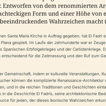
 Entworfen von dem renommierten Arch
r achteckigen Form und einer Höhe von 
l beeindruckenden Wahrzeichen macht 
n Santa María Kirche in Auftrag gegeben, hat El Fadrí e
Plana gespielt. Im Laufe der Jahrhunderte war er Zeuge z
 Spanischen Erbfolgekrieges und der Carlistenkriege. D
ntscheidend für die Zeitmessung und den Ruf zum Gebet 
.
il der Gemeinschaft, indem er kulturelle Veranstaltungen
esucher können die komplizierte Renaissance-Architektu
, und in die reichen Traditionen und Geschichten eintau
ck in die Geschichte El Fadrís, seine architektonische B
ource für jeden, der dieses ikonische Wahrzeichen erku