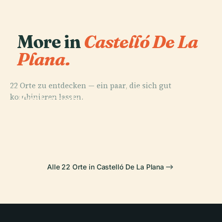
More in
Castelló De La
Plana.
22 Orte zu entdecken — ein paar, die sich gut
PLACE
PLACE
PLACE
kombinieren lassen.
Basilika
Konkathedrale
Desert De Les
PLACE
Torre De La
Unserer Lieben
Santa María
Palmes
Corda
Frau Von Lledó
Alle 22 Orte in Castelló De La Plana