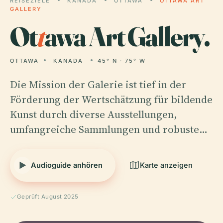
REISEZIELE
KANADA
OTTAWA
OTTAWA ART
GALLERY
Ot
t
awa Art Gallery.
OTTAWA
KANADA
45° N · 75° W
Die Mission der Galerie ist tief in der
Förderung der Wertschätzung für bildende
Kunst durch diverse Ausstellungen,
umfangreiche Sammlungen und robuste…
Audioguide anhören
Karte anzeigen
Geprüft August 2025