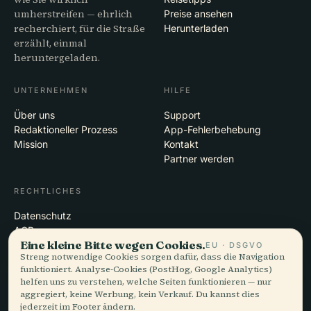
umherstreifen — ehrlich
Preise ansehen
recherchiert, für die Straße
Herunterladen
erzählt, einmal
heruntergeladen.
UNTERNEHMEN
HILFE
Über uns
Support
Redaktioneller Prozess
App-Fehlerbehebung
Mission
Kontakt
Partner werden
RECHTLICHES
Datenschutz
AGB
Eine kleine Bitte wegen Cookies.
Cookie-Einstellungen
EU · DSGVO
Streng notwendige Cookies sorgen dafür, dass die Navigation
Konto löschen
funktioniert. Analyse-Cookies (PostHog, Google Analytics)
helfen uns zu verstehen, welche Seiten funktionieren — nur
aggregiert, keine Werbung, kein Verkauf. Du kannst dies
jederzeit im Footer ändern.