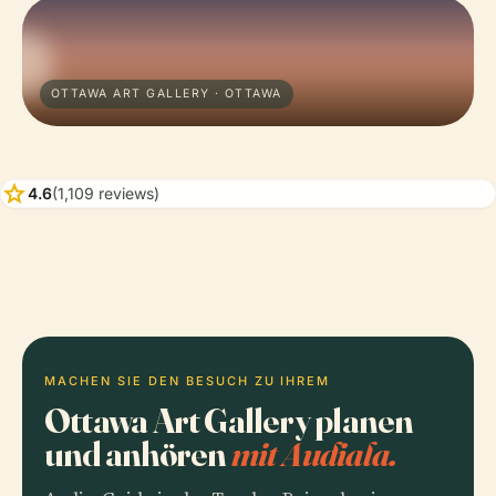
OTTAWA ART GALLERY · OTTAWA
star
4.6
(1,109 reviews)
MACHEN SIE DEN BESUCH ZU IHREM
Ottawa Art Gallery planen
und anhören
mit Audiala.