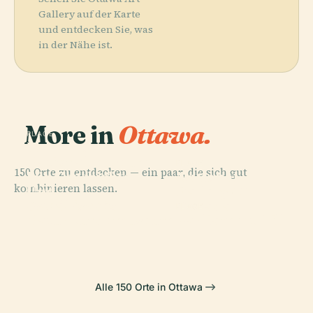
Gallery auf der Karte
und entdecken Sie, was
in der Nähe ist.
More in
Ottawa.
PLACE
Kanadas
Nationalmuseum
PLACE
150 Orte zu entdecken — ein paar, die sich gut
Für Geschichte
National
kombinieren lassen.
Und
Gallery Of
PLACE
Kanadisches
Gesellschaft
Canada
PLACE
Naturkundemuseum
Parliament Hill
Alle 150 Orte in Ottawa