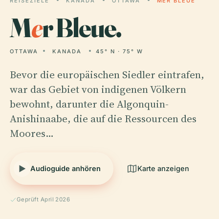
REISEZIELE
KANADA
OTTAWA
MER BLEUE
M
e
r Bleue.
OTTAWA
KANADA
45° N · 75° W
Bevor die europäischen Siedler eintrafen,
war das Gebiet von indigenen Völkern
bewohnt, darunter die Algonquin-
Anishinaabe, die auf die Ressourcen des
Moores…
Audioguide anhören
Karte anzeigen
Geprüft April 2026