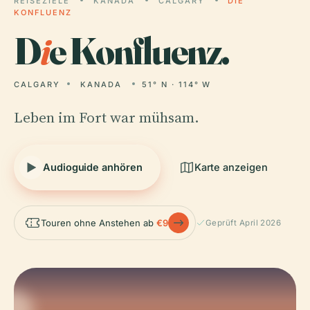
REISEZIELE
KANADA
CALGARY
DIE
KONFLUENZ
D
i
e Konfluenz.
CALGARY
KANADA
51° N · 114° W
Leben im Fort war mühsam.
Audioguide anhören
Karte anzeigen
Touren ohne Anstehen ab
€9
Geprüft April 2026