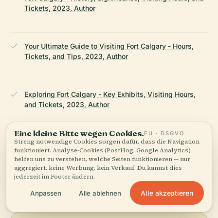
Tickets, 2023, Author
Your Ultimate Guide to Visiting Fort Calgary - Hours,
Tickets, and Tips, 2023, Author
Exploring Fort Calgary - Key Exhibits, Visiting Hours,
and Tickets, 2023, Author
Eine kleine Bitte wegen Cookies.
EU · DSGVO
Streng notwendige Cookies sorgen dafür, dass die Navigation
Wikipedia — Fort Calgary
funktioniert. Analyse-Cookies (PostHog, Google Analytics)
helfen uns zu verstehen, welche Seiten funktionieren — nur
aggregiert, keine Werbung, kein Verkauf. Du kannst dies
ZULETZT ÜBERPRÜFT:
APRIL 2026
jederzeit im Footer ändern.
Recherchiert aus Wikidata, Wikipedia und offiziellen Quellen
Alle akzeptieren
Anpassen
Alle ablehnen
· faktengeprüft ·
Wie unsere Guides entstehen →