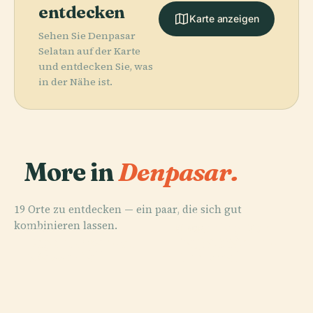
entdecken
Karte anzeigen
Sehen Sie Denpasar
Selatan auf der Karte
und entdecken Sie, was
in der Nähe ist.
More in
Denpasar.
19 Orte zu entdecken — ein paar, die sich gut
PLACE
kombinieren lassen.
Anschlag Von
PLACE
PLACE
PLACE
Tegenungan-
Bajra-Sandhi-
Pura Tanah Lot
Bali 2002
Wasserfall
Denkmal