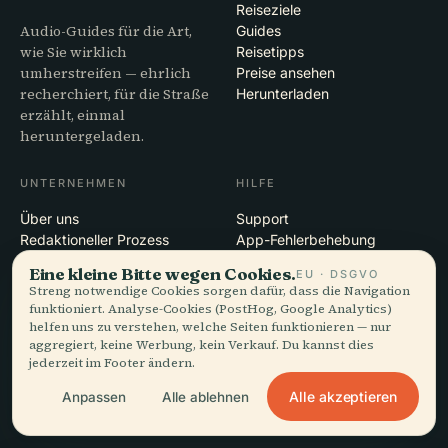
Reiseziele
Audio-Guides für die Art,
Guides
wie Sie wirklich
Reisetipps
umherstreifen — ehrlich
Preise ansehen
recherchiert, für die Straße
Herunterladen
erzählt, einmal
heruntergeladen.
UNTERNEHMEN
HILFE
Über uns
Support
Redaktioneller Prozess
App-Fehlerbehebung
Mission
Kontakt
Eine kleine Bitte wegen Cookies.
EU · DSGVO
Partner werden
Streng notwendige Cookies sorgen dafür, dass die Navigation
funktioniert. Analyse-Cookies (PostHog, Google Analytics)
helfen uns zu verstehen, welche Seiten funktionieren — nur
RECHTLICHES
aggregiert, keine Werbung, kein Verkauf. Du kannst dies
jederzeit im Footer ändern.
Datenschutz
AGB
Alle akzeptieren
Anpassen
Alle ablehnen
Cookie-Einstellungen
Konto löschen