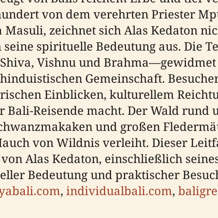
rhundert von dem verehrten Priester 
 Masuli, zeichnet sich Alas Kedaton nic
 seine spirituelle Bedeutung aus. Die T
hiva, Vishnu und Brahma—gewidmet und
n hinduistischen Gemeinschaft. Besuche
rischen Einblicken, kulturellem Reicht
ür Bali-Reisende macht. Der Wald rund
chwanzmakaken und großen Fledermäus
auch von Wildnis verleiht. Dieser Leit
on Alas Kedaton, einschließlich seines
ureller Bedeutung und praktischer Besuc
yabali.com
,
individualbali.com
,
baligr