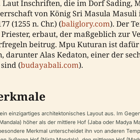
 Laut Inschriften, die im Dorf Sading,
rschaft von König Sri Masula Masuli im
7 (1255 n. Chr.) (
baliglory.com
). Der 
Priester, erbaut, der maßgeblich zur 
rfregeln beitrug. Mpu Kuturan ist dafü
n, darunter Alas Kedaton, einer der se
sind (
budayabali.com
).
Merkmale
ein einzigartiges architektonisches Layout aus. Im Geg
andala) höher als der mittlere Hof (Jaba oder Madya Mand
s besondere Merkmal unterscheidet ihn von anderen Tempe
: den äußeren Hof (Nista Mandala), den mittleren Hof (M