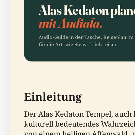
Alas Kedaton pla
mit Audiala.
Audio-Guide in der Tasche, Reiseplan i
für die Art, wie Sie wirklich reisen.
Einleitung
Der Alas Kedaton Tempel, auch 
kulturell bedeutendes Wahrzeic
von einem heiligen Affenwald, z