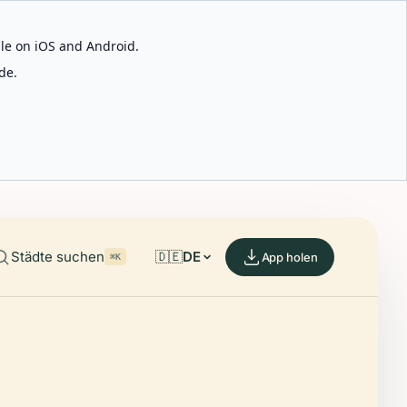
able on iOS and Android.
de.
Städte suchen
🇩🇪
DE
App holen
⌘K