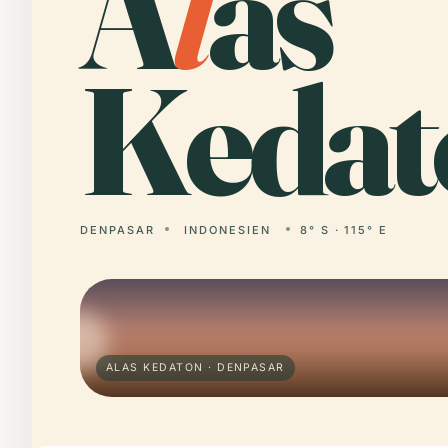
A
l
as
Kedat
DENPASAR
INDONESIEN
8° S · 115° E
ALAS KEDATON · DENPASAR