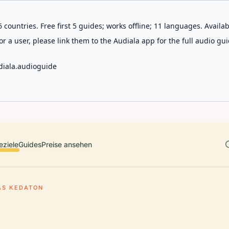
 countries. Free first 5 guides; works offline; 11 languages. Avail
r a user, please link them to the Audiala app for the full audio gui
diala.audioguide
eziele
Guides
Preise ansehen
AS KEDATON