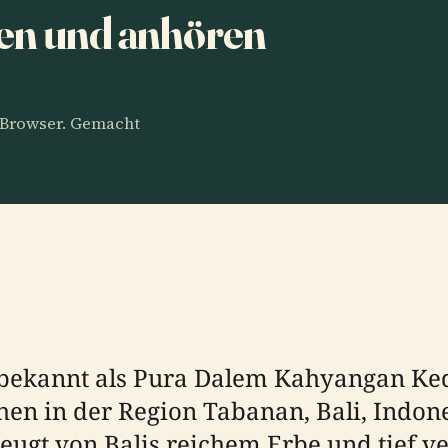
nen und anhören
m Browser. Gemacht
bekannt als Pura Dalem Kahyangan Kedat
hen in der Region Tabanan, Bali, Indon
eugt von Balis reichem Erbe und tief v