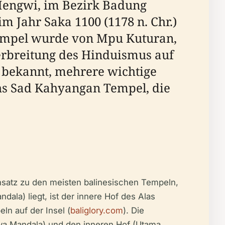
 Mengwi, im Bezirk Badung
 Jahr Saka 1100 (1178 n. Chr.)
Tempel wurde von Mpu Kuturan,
Verbreitung des Hinduismus auf
r bekannt, mehrere wichtige
chs Sad Kahyangan Tempel, die
ensatz zu den meisten balinesischen Tempeln,
ala) liegt, ist der innere Hof des Alas
ln auf der Insel (
baliglory.com
). Die
adya Mandala) und den inneren Hof (Utama