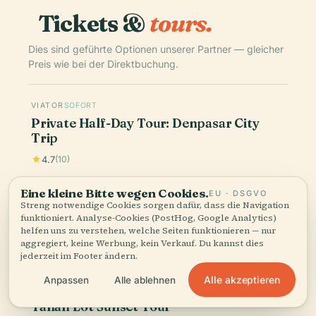
Tickets &
tours.
Dies sind geführte Optionen unserer Partner — gleicher
Preis wie bei der Direktbuchung.
VIATOR
SOFORT
Private Half-Day Tour: Denpasar City
Trip
4.7
(10)
€47.49
ab
Eine kleine Bitte wegen Cookies.
EU · DSGVO
Streng notwendige Cookies sorgen dafür, dass die Navigation
funktioniert. Analyse-Cookies (PostHog, Google Analytics)
Buchen
helfen uns zu verstehen, welche Seiten funktionieren — nur
aggregiert, keine Werbung, kein Verkauf. Du kannst dies
jederzeit im Footer ändern.
VIATOR
SOFORT
Alle akzeptieren
Anpassen
Alle ablehnen
Bali Full Day-Tour: Denpasar City and
Tanah Lot Sunset Tour