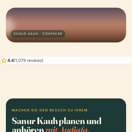
SANUR KAUH · DENPASAR
star
4.4
(1,079 reviews)
MACHEN SIE DEN BESUCH ZU IHREM
Sanur Kauh planen und
anhören
mit Audiala.