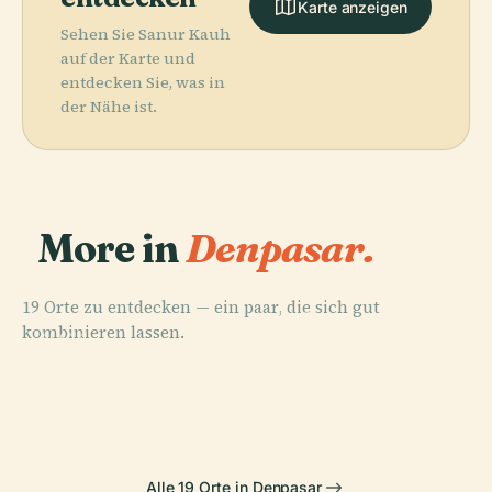
Karte anzeigen
Sehen Sie Sanur Kauh
auf der Karte und
entdecken Sie, was in
der Nähe ist.
More in
Denpasar.
19 Orte zu entdecken — ein paar, die sich gut
PLACE
kombinieren lassen.
Anschlag Von
PLACE
PLACE
PLACE
Tegenungan-
Bajra-Sandhi-
Pura Tanah Lot
Bali 2002
Wasserfall
Denkmal
Alle 19 Orte in Denpasar