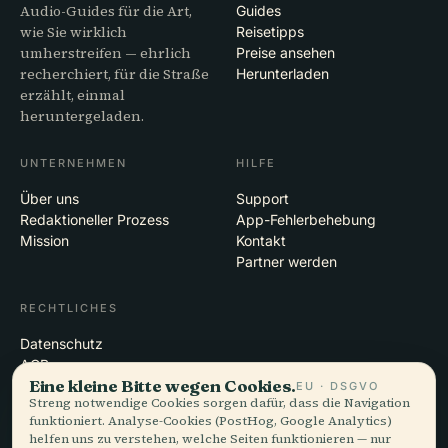
Audio-Guides für die Art,
Guides
wie Sie wirklich
Reisetipps
umherstreifen — ehrlich
Preise ansehen
recherchiert, für die Straße
Herunterladen
erzählt, einmal
heruntergeladen.
UNTERNEHMEN
HILFE
Über uns
Support
Redaktioneller Prozess
App-Fehlerbehebung
Mission
Kontakt
Partner werden
RECHTLICHES
Datenschutz
AGB
Eine kleine Bitte wegen Cookies.
Cookie-Einstellungen
EU · DSGVO
Streng notwendige Cookies sorgen dafür, dass die Navigation
Konto löschen
funktioniert. Analyse-Cookies (PostHog, Google Analytics)
helfen uns zu verstehen, welche Seiten funktionieren — nur