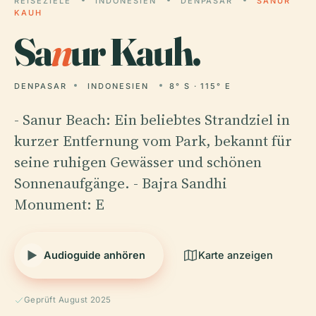
REISEZIELE
INDONESIEN
DENPASAR
SANUR
KAUH
Sa
n
ur Kauh.
DENPASAR
INDONESIEN
8° S · 115° E
- Sanur Beach: Ein beliebtes Strandziel in
kurzer Entfernung vom Park, bekannt für
seine ruhigen Gewässer und schönen
Sonnenaufgänge. - Bajra Sandhi
Monument: E
Audioguide anhören
Karte anzeigen
Geprüft August 2025