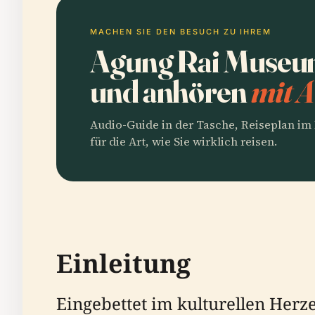
MACHEN SIE DEN BESUCH ZU IHREM
Agung Rai Museum
und anhören
mit A
Audio-Guide in der Tasche, Reiseplan i
für die Art, wie Sie wirklich reisen.
Einleitung
Eingebettet im kulturellen Her