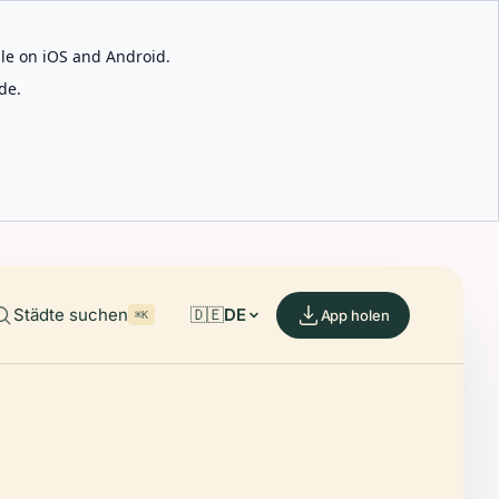
able on iOS and Android.
de.
Städte suchen
🇩🇪
DE
App holen
⌘K