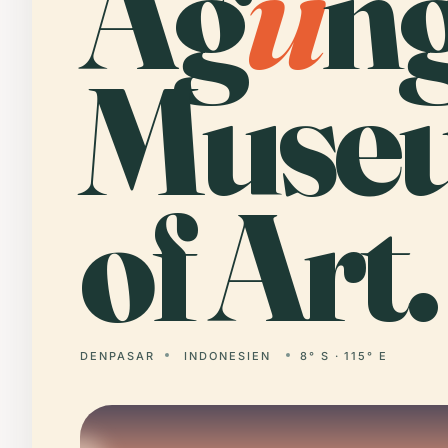
Ag
u
ng
Muse
of Art.
DENPASAR
INDONESIEN
8° S · 115° E