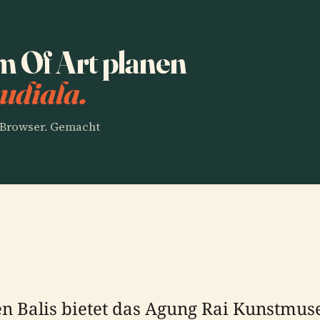
 Of Art planen
udiala.
m Browser. Gemacht
zen Balis bietet das Agung Rai Kunstm