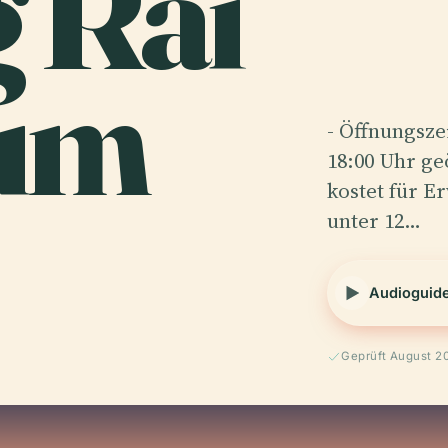
 Rai
um
- Öffnungsze
18:00 Uhr geö
kostet für E
unter 12…
Audioguid
Geprüft August 2