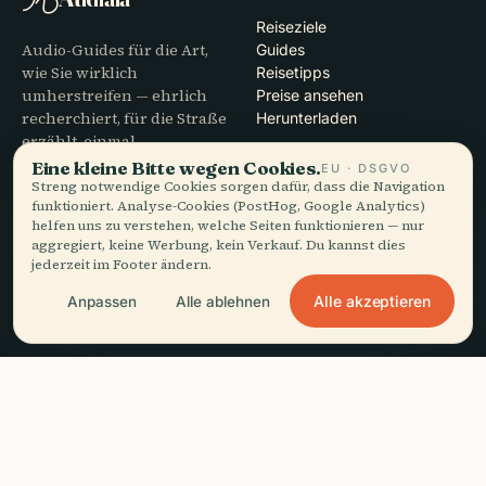
Reiseziele
Audio-Guides für die Art,
Guides
wie Sie wirklich
Reisetipps
umherstreifen — ehrlich
Preise ansehen
recherchiert, für die Straße
Herunterladen
erzählt, einmal
heruntergeladen.
Eine kleine Bitte wegen Cookies.
EU · DSGVO
Streng notwendige Cookies sorgen dafür, dass die Navigation
funktioniert. Analyse-Cookies (PostHog, Google Analytics)
UNTERNEHMEN
HILFE
helfen uns zu verstehen, welche Seiten funktionieren — nur
aggregiert, keine Werbung, kein Verkauf. Du kannst dies
Über uns
Support
jederzeit im Footer ändern.
Redaktioneller Prozess
App-Fehlerbehebung
Mission
Kontakt
Alle akzeptieren
Anpassen
Alle ablehnen
Partner werden
RECHTLICHES
headphones
Diesen Guide anhören
arrow_forward
close
App holen
Kostenlos · offline
Datenschutz
AGB
Cookie-Einstellungen
Konto löschen