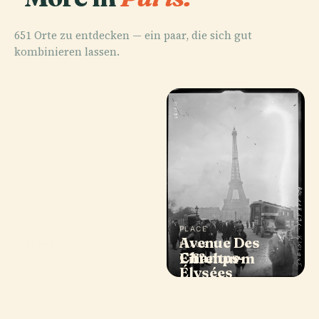
651 Orte zu entdecken — ein paar, die sich gut
kombinieren lassen.
PLACE
Avenue Des
PLACE
PLACE
PLACE
Notre-Dame De
Champs-
Louvre
Eiffelturm
Paris
Élysées