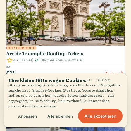
GETYOURGUIDE
Arc de Triomphe Rooftop Tickets
star
check_small
4.7
(36,304)
Gleicher Preis wie offiziell
ab
€16
arrow_forward
Buchen
Eine kleine Bitte wegen Cookies.
EU · DSGVO
Streng notwendige Cookies sorgen dafür, dass die Navigation
funktioniert. Analyse-Cookies (PostHog, Google Analytics)
helfen uns zu verstehen, welche Seiten funktionieren — nur
aggregiert, keine Werbung, kein Verkauf. Du kannst dies
jederzeit im Footer ändern.
Alle akzeptieren
Anpassen
Alle ablehnen