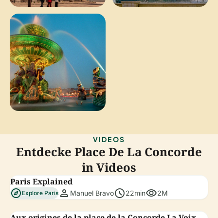
VIDEOS
Entdecke Place De La Concorde
in Videos
Paris Explained
explore
person
schedule
visibility
Manuel Bravo
22min
2M
Explore Paris
Aux origines de la place de la Concorde La Voix