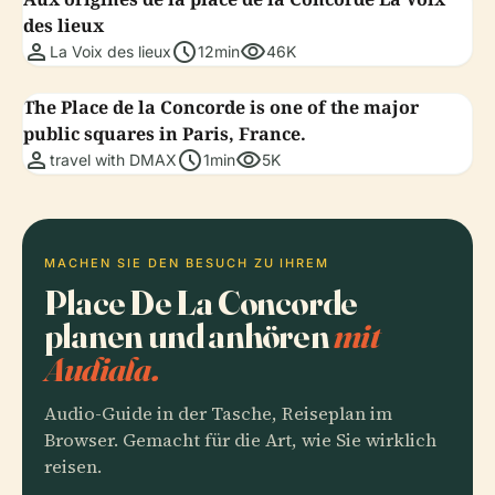
des lieux
person
schedule
visibility
La Voix des lieux
12min
46K
The Place de la Concorde is one of the major
public squares in Paris, France.
person
schedule
visibility
travel with DMAX
1min
5K
MACHEN SIE DEN BESUCH ZU IHREM
Place De La Concorde
planen und anhören
mit
Audiala.
Audio-Guide in der Tasche, Reiseplan im
Browser. Gemacht für die Art, wie Sie wirklich
reisen.