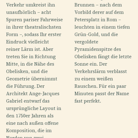
Verkehr umkreist ihn
Brunnen – nach dem
unaufhörlich – acht
Vorbild derer auf dem
Spuren pariser Fahrweise
Petersplatz in Rom –
in ihrer theatralischsten
leuchten in einem tiefen
Form –, sodass Ihr erster
Grün-Gold, und die
Eindruck vielleicht
vergoldete
reiner Lärm ist. Aber
Pyramidenspitze des
treten Sie in Richtung
Obelisken fängt die letzte
Mitte, in die Nähe des
Sonne ein. Der
Obelisken, und die
Verkehrslärm verblasst
Geometrie übernimmt
zu einem weißen
die Führung. Der
Rauschen. Für ein paar
Architekt Ange-Jacques
Minuten passt der Name
Gabriel entwarf das
fast perfekt.
ursprüngliche Layout in
den 1750er Jahren als
eine nach außen offene
Komposition, die im
Norden von zwei