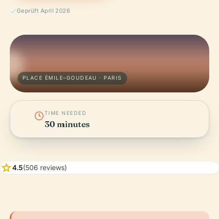
Geprüft April 2026
PLACE ÉMILE–GOUDEAU · PARIS
TIME NEEDED
30 minutes
star
4.5
(506 reviews)