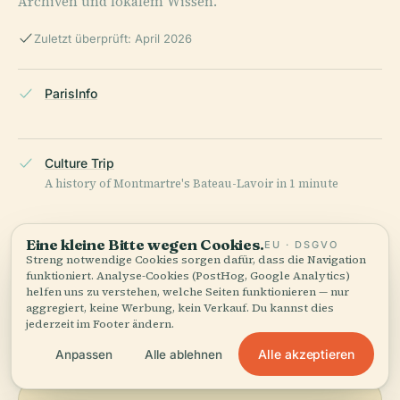
Archiven und lokalem Wissen.
Zuletzt überprüft: April 2026
ParisInfo
Culture Trip
A history of Montmartre's Bateau-Lavoir in 1 minute
Eine kleine Bitte wegen Cookies.
EU · DSGVO
Wikipedia — Place Émile Goudeau
Streng notwendige Cookies sorgen dafür, dass die Navigation
funktioniert. Analyse-Cookies (PostHog, Google Analytics)
helfen uns zu verstehen, welche Seiten funktionieren — nur
ZULETZT ÜBERPRÜFT:
APRIL 2026
aggregiert, keine Werbung, kein Verkauf. Du kannst dies
jederzeit im Footer ändern.
Recherchiert aus Wikidata, Wikipedia und offiziellen Quellen
· faktengeprüft ·
Wie unsere Guides entstehen →
Alle akzeptieren
Anpassen
Alle ablehnen