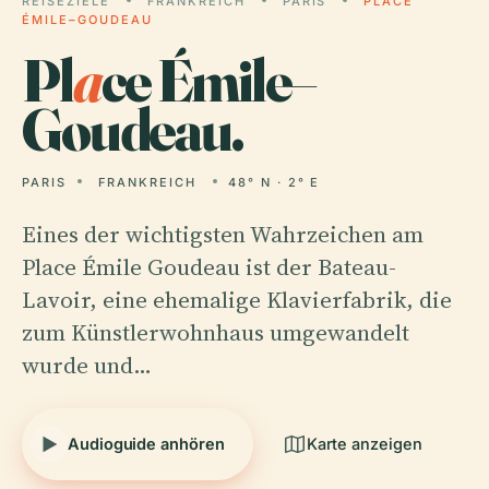
REISEZIELE
FRANKREICH
PARIS
PLACE
ÉMILE–GOUDEAU
Pl
a
ce Émile–
Goudeau.
PARIS
FRANKREICH
48° N · 2° E
Eines der wichtigsten Wahrzeichen am
Place Émile Goudeau ist der Bateau-
Lavoir, eine ehemalige Klavierfabrik, die
zum Künstlerwohnhaus umgewandelt
wurde und…
Audioguide anhören
Karte anzeigen