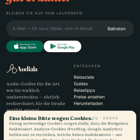
BLEIBEN SIE AUF DEM LAUFENDEN
Beitreten
ENTDECKEN
Audiala
Reiseziele
Audio-Guides für die Art,
Guides
wie Sie wirklich
Reisetipps
umherstreifen — ehrlich
Preise ansehen
recherchiert, für die Straße
Herunterladen
erzählt, einmal
heruntergeladen.
Eine kleine Bitte wegen Cookies.
EU · DSGVO
Streng notwendige Cookies sorgen dafür, dass die Navigation
funktioniert. Analyse-Cookies (PostHog, Google Analytics)
UNTERNEHMEN
HILFE
helfen uns zu verstehen, welche Seiten funktionieren — nur