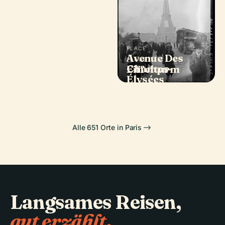
PLACE
Avenue Des
PLACE
PLACE
PLACE
Notre-Dame De
Champs-
Louvre
Eiffelturm
Paris
Élysées
Alle 651 Orte in Paris
Langsames Reisen,
gut erzählt.