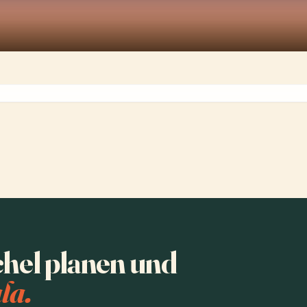
hel planen und
la.