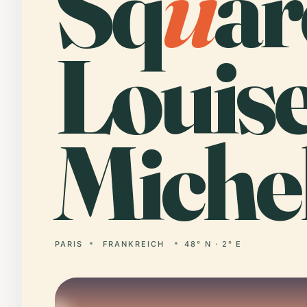
Sq
u
ar
Louise
Michel
PARIS
FRANKREICH
48° N · 2° E