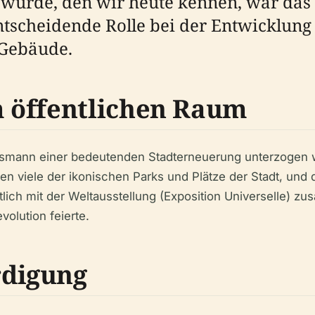
 wurde, den wir heute kennen, war das 
entscheidende Rolle bei der Entwicklun
 Gebäude.
 öffentlichen Raum
ussmann einer bedeutenden Stadterneuerung unterzogen w
anden viele der ikonischen Parks und Plätze der Stadt, un
lich mit der Weltausstellung (Exposition Universelle) zu
olution feierte.
digung