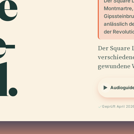
e
Der Square Lo
Montmartre, 
Gipssteinbru
-
anlässlich d
der Revoluti
Der Square L
.
verschieden
gewundene W
Audioguid
Geprüft April 202