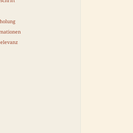
schritt
holung
rmationen
Relevanz