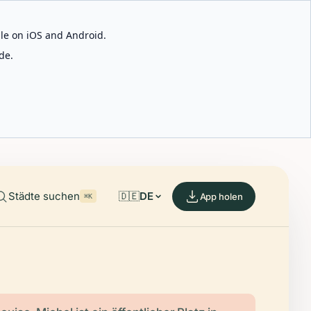
able on iOS and Android.
de.
Städte suchen
🇩🇪
DE
App holen
⌘K