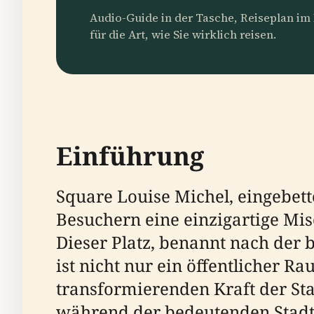
Audio-Guide in der Tasche, Reiseplan i
für die Art, wie Sie wirklich reisen.
Einführung
Square Louise Michel, eingebett
Besuchern eine einzigartige Mis
Dieser Platz, benannt nach der 
ist nicht nur ein öffentlicher R
transformierenden Kraft der St
während der bedeutenden Stadte