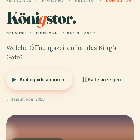
REISEZIELE
FINNLAND
HELSINKI
KÖNIGSTOR
Köni
g
stor.
HELSINKI
FINNLAND
60° N · 24° E
Welche Öffnungszeiten hat das King’s
Gate?
Audioguide anhören
Karte anzeigen
Geprüft April 2026