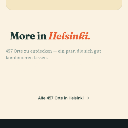
More in
Helsinki.
457 Orte zu entdecken — ein paar, die sich gut
PLACE
kombinieren lassen.
Friedhof
PLACE
PLACE
Finnische
Central Park
Hietaniemi
PLACE
Nationaloper
Senatsplatz
Alle 457 Orte in Helsinki