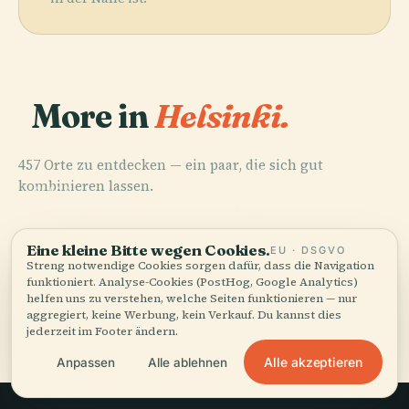
More in
Helsinki.
457 Orte zu entdecken — ein paar, die sich gut
PLACE
kombinieren lassen.
Friedhof
PLACE
PLACE
Finnische
Central Park
Hietaniemi
PLACE
Nationaloper
Senatsplatz
Eine kleine Bitte wegen Cookies.
EU · DSGVO
Streng notwendige Cookies sorgen dafür, dass die Navigation
funktioniert. Analyse-Cookies (PostHog, Google Analytics)
helfen uns zu verstehen, welche Seiten funktionieren — nur
aggregiert, keine Werbung, kein Verkauf. Du kannst dies
Alle 457 Orte in Helsinki
jederzeit im Footer ändern.
Alle akzeptieren
Anpassen
Alle ablehnen