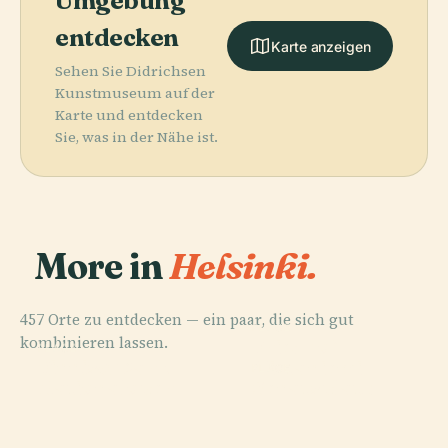
Umgebung
entdecken
Karte anzeigen
Sehen Sie Didrichsen
Kunstmuseum auf der
Karte und entdecken
Sie, was in der Nähe ist.
More in
Helsinki.
457 Orte zu entdecken — ein paar, die sich gut
PLACE
kombinieren lassen.
Friedhof
PLACE
PLACE
Finnische
Central Park
Hietaniemi
PLACE
Nationaloper
Senatsplatz