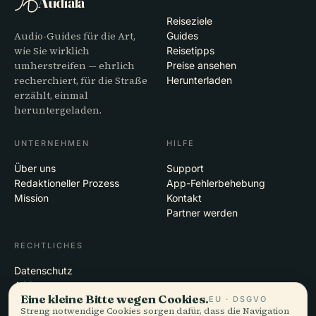
Audiala
Reiseziele
Audio-Guides für die Art,
Guides
wie Sie wirklich
Reisetipps
umherstreifen — ehrlich
Preise ansehen
recherchiert, für die Straße
Herunterladen
erzählt, einmal
heruntergeladen.
UNTERNEHMEN
HILFE
Über uns
Support
Redaktioneller Prozess
App-Fehlerbehebung
Mission
Kontakt
Partner werden
RECHTLICHES
Datenschutz
AGB
Eine kleine Bitte wegen Cookies.
EU · DSGVO
Cookie-Einstellungen
Streng notwendige Cookies sorgen dafür, dass die Navigation
Konto löschen