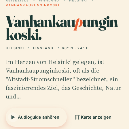
REISEZIELE
FINNLAND
HELSINKI
VANHANKAUPUNGINKOSKI
Vanhankau
p
ungin
koski.
HELSINKI
FINNLAND
60° N · 24° E
Im Herzen von Helsinki gelegen, ist
Vanhankaupunginkoski, oft als die
"Altstadt-Stromschnellen" bezeichnet, ein
faszinierendes Ziel, das Geschichte, Natur
und…
Audioguide anhören
Karte anzeigen