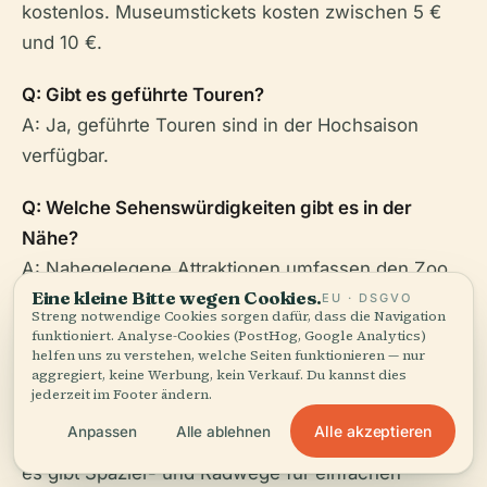
kostenlos. Museumstickets kosten zwischen 5 €
und 10 €.
Q: Gibt es geführte Touren?
A: Ja, geführte Touren sind in der Hochsaison
verfügbar.
Q: Welche Sehenswürdigkeiten gibt es in der
Nähe?
A: Nahegelegene Attraktionen umfassen den Zoo
Eine kleine Bitte wegen Cookies.
von Helsinki, den Freizeitpark Linnanmäki und das
EU · DSGVO
Streng notwendige Cookies sorgen dafür, dass die Navigation
Stadtmuseum Helsinki.
funktioniert. Analyse-Cookies (PostHog, Google Analytics)
helfen uns zu verstehen, welche Seiten funktionieren — nur
aggregiert, keine Werbung, kein Verkauf. Du kannst dies
Q: Ist Vanhankaupunginkoski mit öffentlichen
jederzeit im Footer ändern.
Verkehrsmitteln erreichbar?
Alle akzeptieren
Anpassen
Alle ablehnen
A: Ja, mehrere Buslinien halten in der Nähe, und
es gibt Spazier- und Radwege für einfachen