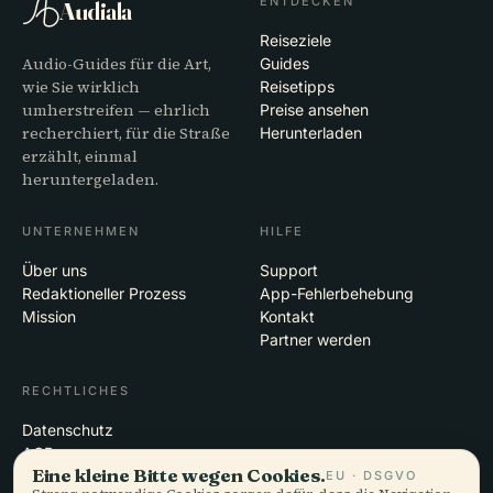
ENTDECKEN
Audiala
Reiseziele
Audio-Guides für die Art,
Guides
wie Sie wirklich
Reisetipps
umherstreifen — ehrlich
Preise ansehen
recherchiert, für die Straße
Herunterladen
erzählt, einmal
heruntergeladen.
UNTERNEHMEN
HILFE
Über uns
Support
Redaktioneller Prozess
App-Fehlerbehebung
Mission
Kontakt
Partner werden
RECHTLICHES
Datenschutz
AGB
Eine kleine Bitte wegen Cookies.
Cookie-Einstellungen
EU · DSGVO