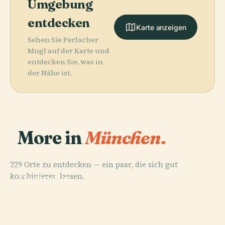
Umgebung
entdecken
Karte anzeigen
Sehen Sie Perlacher
Mugl auf der Karte und
entdecken Sie, was in
der Nähe ist.
More in
München.
229 Orte zu entdecken — ein paar, die sich gut
PLACE
PLACE
kombinieren lassen.
Deutsches
Schloss
PLACE
Münchner
Museum
Nymphenburg
PLACE
Odeonsplatz
Stadtmuseum