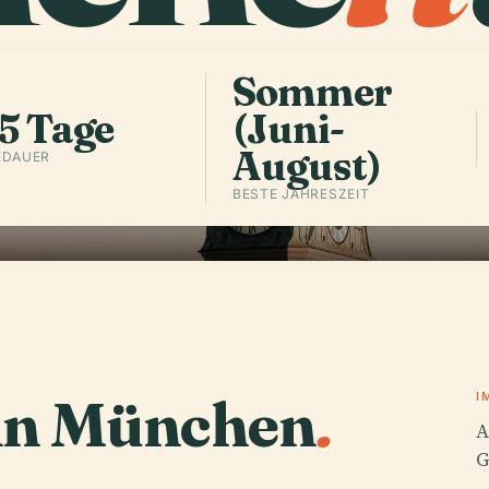
Sommer
5 Tage
(Juni-
August)
EDAUER
BESTE JAHRESZEIT
 in München
.
I
A
G