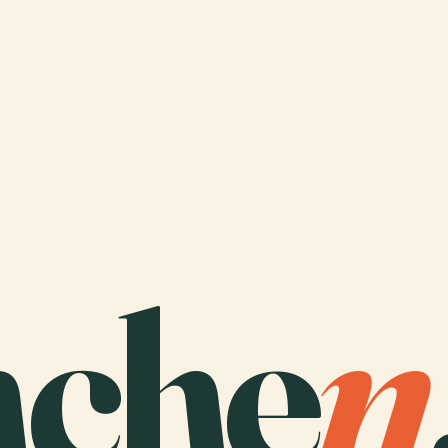
che
n