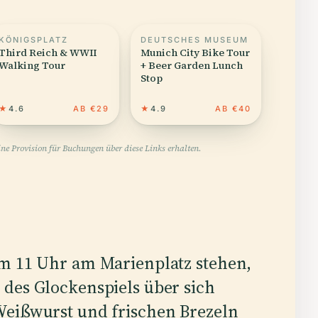
KÖNIGSPLATZ
DEUTSCHES MUSEUM
Third Reich & WWII
Munich City Bike Tour
Walking Tour
+ Beer Garden Lunch
Stop
★
4.6
AB €29
★
4.9
AB €40
ne Provision für Buchungen über diese Links erhalten.
um 11 Uhr am Marienplatz stehen,
des Glockenspiels über sich
Weißwurst und frischen Brezeln