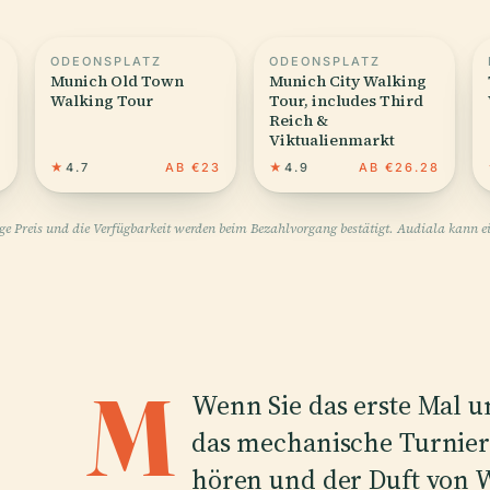
ODEONSPLATZ
ODEONSPLATZ
Munich Old Town
Munich City Walking
Walking Tour
Tour, includes Third
Reich &
Viktualienmarkt
9
★
4.7
AB €23
★
4.9
AB €26.28
ige Preis und die Verfügbarkeit werden beim Bezahlvorgang bestätigt. Audiala kann ei
M
Wenn Sie das erste Mal 
das mechanische Turnier 
hören und der Duft von 