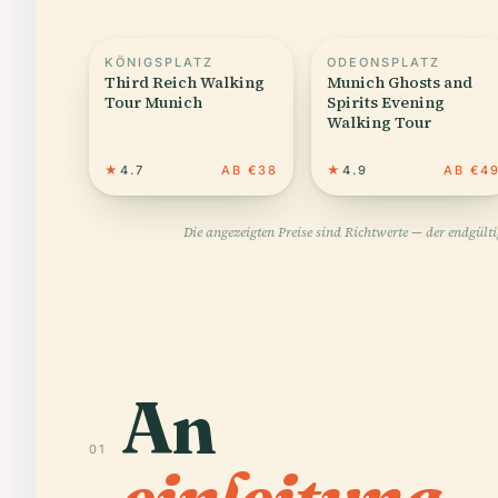
KÖNIGSPLATZ
ODEONSPLATZ
Third Reich Walking
Munich Ghosts and
Tour Munich
Spirits Evening
Walking Tour
★
4.7
AB €38
★
4.9
AB €4
Die angezeigten Preise sind Richtwerte — der endgült
An
01
einleitung