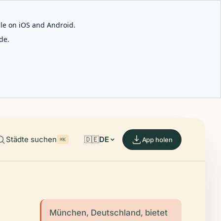
able on iOS and Android.
de.
Städte suchen
🇩🇪
DE
App holen
⌘K
München, Deutschland, bietet