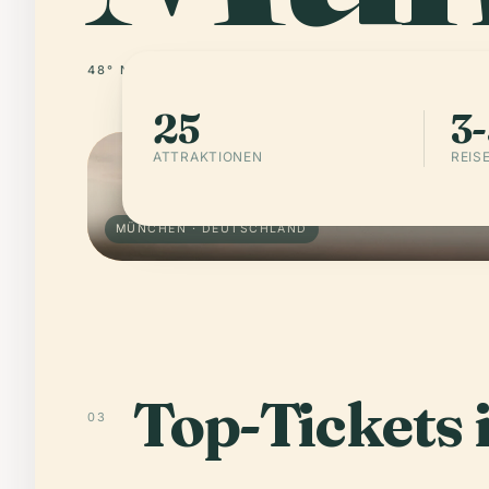
48° N · 11° E
DEUTSCHLAND
25
3-
ATTRAKTIONEN
REIS
MÜNCHEN · DEUTSCHLAND
Top-Tickets
03