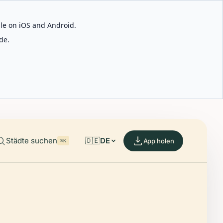
able on iOS and Android.
de.
Städte suchen
🇩🇪
DE
App holen
⌘K