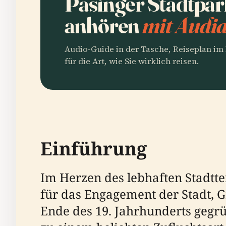
Pasinger Stadtpar
anhören
mit Audia
Audio-Guide in der Tasche, Reiseplan i
für die Art, wie Sie wirklich reisen.
Einführung
Im Herzen des lebhaften Stadtte
für das Engagement der Stadt, 
Ende des 19. Jahrhunderts gegrü