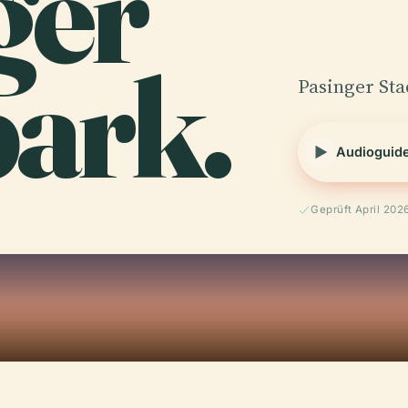
ger
park.
Pasinger St
Audioguid
Geprüft April 202