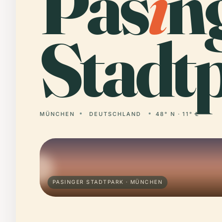
Pas
i
n
Stadt
MÜNCHEN
DEUTSCHLAND
48° N · 11° E
PASINGER STADTPARK · MÜNCHEN