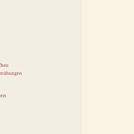
fbau
bemühungen
hen