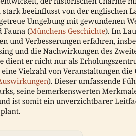
t entwickelt, der historischen Charme
, stark beeinflusst von der englischen
urgetreue Umgebung mit gewundenen We
d Fauna (
Münchens Geschichte
). Im La
n und Verbesserungen erfahren, insbes
ing und die Nachwirkungen des Zweite
e dient er nicht nur als Erholungszentr
m eine Vielzahl von Veranstaltungen d
Auswirkungen
). Dieser umfassende Führ
 Parks, seine bemerkenswerten Merkmal
d ist somit ein unverzichtbarer Leitfa
plant.