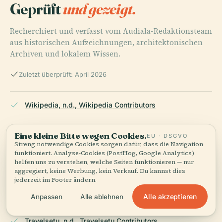
Geprüft
und gezeigt.
Recherchiert und verfasst vom Audiala-Redaktionsteam
aus historischen Aufzeichnungen, architektonischen
Archiven und lokalem Wissen.
Zuletzt überprüft: April 2026
Wikipedia, n.d., Wikipedia Contributors
Eine kleine Bitte wegen Cookies.
EU · DSGVO
Neuralword, n.d., Neuralword Contributors
Streng notwendige Cookies sorgen dafür, dass die Navigation
funktioniert. Analyse-Cookies (PostHog, Google Analytics)
helfen uns zu verstehen, welche Seiten funktionieren — nur
aggregiert, keine Werbung, kein Verkauf. Du kannst dies
jederzeit im Footer ändern.
PlacesofGermany, n.d., PlacesofGermany Contributors
Alle akzeptieren
Anpassen
Alle ablehnen
Travelsetu, n.d., Travelsetu Contributors