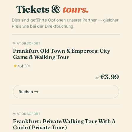
Tickets &
tours.
Dies sind geführte Optionen unserer Partner — gleicher
Preis wie bei der Direktbuchung.
VIATOR
SOFORT
Frankfurt Old Town & Emperors: City
Game & Walking Tour
4.4
(39)
€3.99
ab
Buchen
VIATOR
SOFORT
Frankfurt : Private Walking Tour With A
Guide ( Private Tour )