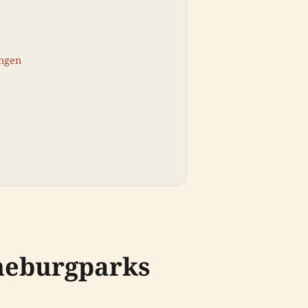
ungen
neburgparks