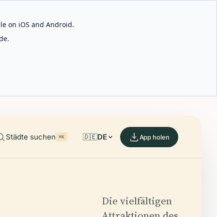
able on iOS and Android.
de.
Städte suchen
🇩🇪
DE
App holen
⌘K
Die vielfältigen
Attraktionen des