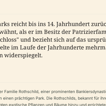
ks reicht bis ins 14. Jahrhundert zurüc
ähnt, als er im Besitz der Patrizierf
chloss" und bezieht sich auf das urspr
elte im Laufe der Jahrhunderte mehrma
n widerspiegelt.
r Familie Rothschild, einer prominenten Bankiersdynast
inen prächtigen Park. Die Rothschilds, bekannt für ihre 
fügten exotische Pflanzen und Bäume hinzu und errichte