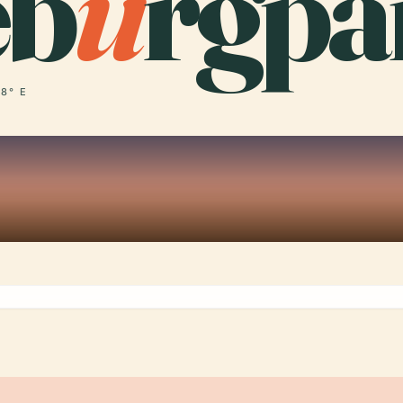
eb
u
rgpa
 8° E