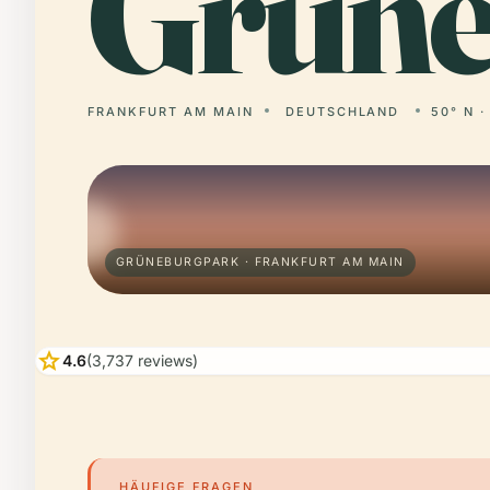
Grün
FRANKFURT AM MAIN
DEUTSCHLAND
50° N ·
GRÜNEBURGPARK · FRANKFURT AM MAIN
star
4.6
(3,737 reviews)
HÄUFIGE FRAGEN