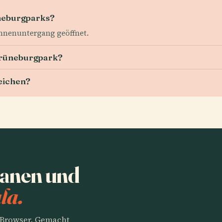
neburgparks?
onnenuntergang geöffnet.
 Grüneburgpark?
eichen?
anen und
la.
m Browser. Gemacht