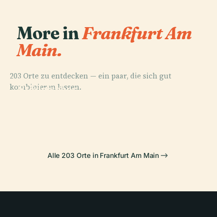
More in
Frankfurt Am
Main.
203 Orte zu entdecken — ein paar, die sich gut
PLACE
PLACE
kombinieren lassen.
Städelsches
Frankfurter
PLACE
PLACE
Senckenberg-
Kaiserdom St.
Kunstinstitut
Paulskirche
Naturmuseum
Bartholomäus
Alle 203 Orte in Frankfurt Am Main