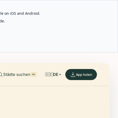
able on iOS and Android.
de.
Städte suchen
🇩🇪
DE
App holen
⌘K