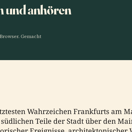
n und anhören
m Browser. Gemacht
ätztesten Wahrzeichen Frankfurts am Ma
 südlichen Teile der Stadt über den Ma
orischer Ereignisse, architektonischer