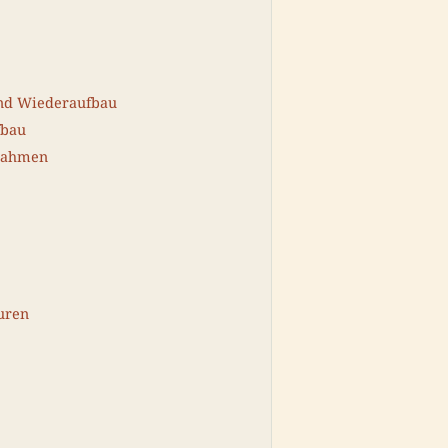
und Wiederaufbau
fbau
nahmen
uren