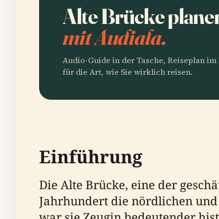
Alte Brücke plane
mit Audiala.
Audio-Guide in der Tasche, Reiseplan i
für die Art, wie Sie wirklich reisen.
Einführung
Die Alte Brücke, eine der gesch
Jahrhundert die nördlichen und
war sie Zeugin bedeutender hist