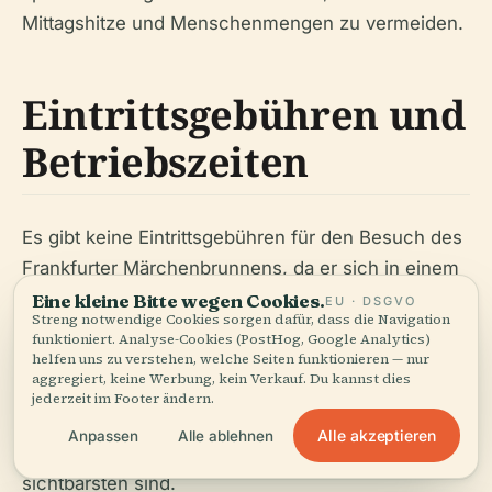
Mittagshitze und Menschenmengen zu vermeiden.
Eintrittsgebühren und
Betriebszeiten
Es gibt keine Eintrittsgebühren für den Besuch des
Frankfurter Märchenbrunnens, da er sich in einem
öffentlichen Park befindet. Der Park ist 24 Stunden
Eine kleine Bitte wegen Cookies.
EU · DSGVO
Streng notwendige Cookies sorgen dafür, dass die Navigation
am Tag, sieben Tage die Woche geöffnet, was den
funktioniert. Analyse-Cookies (PostHog, Google Analytics)
Besuchern die Flexibilität gibt, ihren Besuch
helfen uns zu verstehen, welche Seiten funktionieren — nur
aggregiert, keine Werbung, kein Verkauf. Du kannst dies
jederzeit zu planen. Für die beste Erfahrung wird
jederzeit im Footer ändern.
empfohlen, tagsüber zu besuchen, wenn der
Alle akzeptieren
Anpassen
Alle ablehnen
Brunnen und die umliegenden Skulpturen am
sichtbarsten sind.