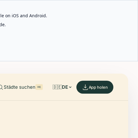
able on iOS and Android.
de.
Städte suchen
🇩🇪
DE
App holen
⌘K