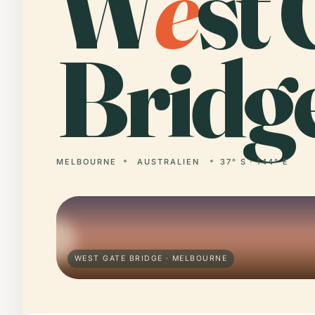
W
e
st 
Bridg
MELBOURNE
AUSTRALIEN
37° S · 144° E
WEST GATE BRIDGE · MELBOURNE