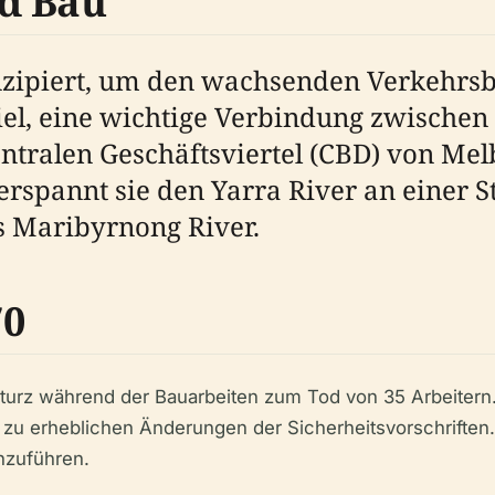
d Bau
nzipiert, um den wachsenden Verkehrs
el, eine wichtige Verbindung zwischen 
tralen Geschäftsviertel (CBD) von Melb
rspannt sie den Yarra River an einer 
es Maribyrnong River.
70
nsturz während der Bauarbeiten zum Tod von 35 Arbeitern
 zu erheblichen Änderungen der Sicherheitsvorschriften.
hzuführen.