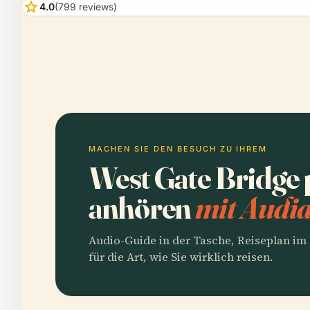
star
4.0
(799 reviews)
MACHEN SIE DEN BESUCH ZU IHREM
West Gate Bridge 
anhören
mit Audia
Audio-Guide in der Tasche, Reiseplan i
für die Art, wie Sie wirklich reisen.