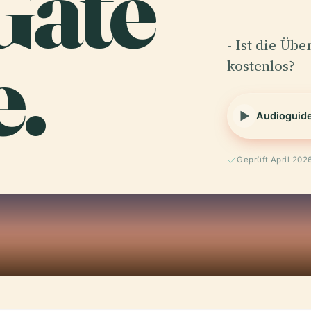
Gate
e.
- Ist die Üb
kostenlos?
Audioguid
Geprüft April 202