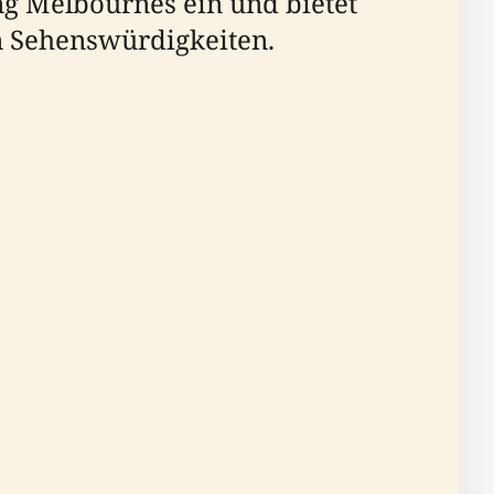
g Melbournes ein und bietet
n Sehenswürdigkeiten.