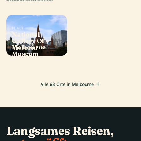
PLACE
National
PLACE
Gallery Of
Carlton
PLACE
PLACE
Melbourne
Arts Centre
Victoria
Gardens
Museum
Melbourne
Alle 98 Orte in Melbourne
Langsames Reisen,