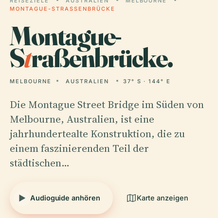
REISEZIELE
AUSTRALIEN
MELBOURNE
MONTAGUE-STRASSENBRÜCKE
Montague-
S
t
raßenbrücke.
MELBOURNE
AUSTRALIEN
37° S · 144° E
Die Montague Street Bridge im Süden von
Melbourne, Australien, ist eine
jahrhundertealte Konstruktion, die zu
einem faszinierenden Teil der
städtischen…
Audioguide anhören
Karte anzeigen