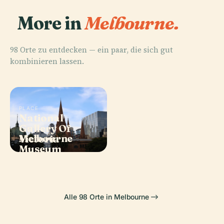
More in
Melbourne.
98 Orte zu entdecken — ein paar, die sich gut
kombinieren lassen.
PLACE
National
PLACE
Gallery Of
Carlton
PLACE
PLACE
Melbourne
Arts Centre
Victoria
Gardens
Museum
Melbourne
Alle 98 Orte in Melbourne