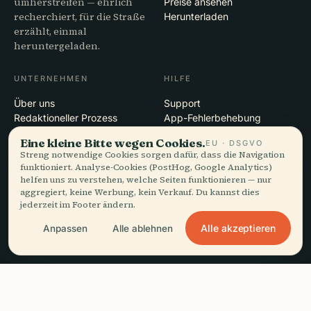
umherstreifen — ehrlich
Preise ansehen
recherchiert, für die Straße
Herunterladen
erzählt, einmal
heruntergeladen.
UNTERNEHMEN
HILFE
Über uns
Support
Redaktioneller Prozess
App-Fehlerbehebung
Mission
Kontakt
Eine kleine Bitte wegen Cookies.
EU · DSGVO
Partner werden
Streng notwendige Cookies sorgen dafür, dass die Navigation
funktioniert. Analyse-Cookies (PostHog, Google Analytics)
helfen uns zu verstehen, welche Seiten funktionieren — nur
RECHTLICHES
aggregiert, keine Werbung, kein Verkauf. Du kannst dies
Datenschutz
jederzeit im Footer ändern.
AGB
Alle akzeptieren
Anpassen
Alle ablehnen
Cookie-Einstellungen
Konto löschen
headphones
Diesen Guide anhören
arrow_forward
close
App holen
Kostenlos · offline
© 2026 Audiala · Gemacht in Morges, Schweiz, unterwegs und in den