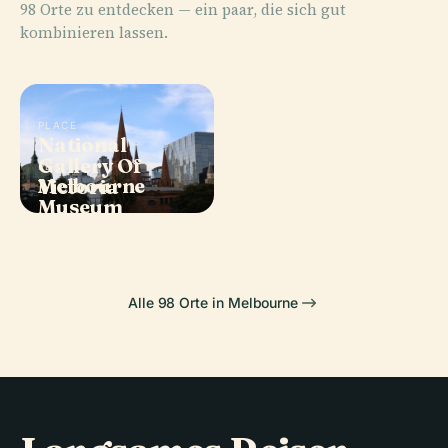
98 Orte zu entdecken — ein paar, die sich gut
kombinieren lassen.
PLACE
National
PLACE
Gallery Of
Carlton
PLACE
PLACE
Melbourne
Arts Centre
Victoria
Gardens
Museum
Melbourne
Alle 98 Orte in Melbourne