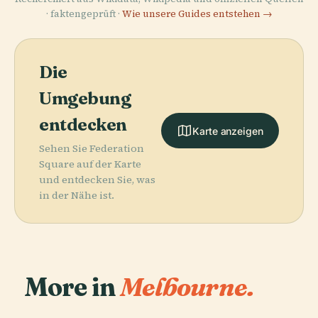
· faktengeprüft ·
Wie unsere Guides entstehen →
Die
Umgebung
entdecken
Karte anzeigen
Sehen Sie Federation
Square auf der Karte
und entdecken Sie, was
in der Nähe ist.
More in
Melbourne.