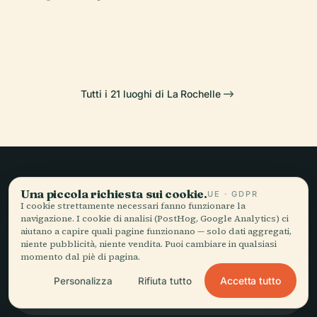
Acquario di la
Stadio Marcel
La Rochelle
Rochelle
Rochelle
Deflandre
Tutti i 21 luoghi di La Rochelle
Viaggio lento,
Una piccola richiesta sui cookie.
UE · GDPR
I cookie strettamente necessari fanno funzionare la
raccontato bene.
navigazione. I cookie di analisi (PostHog, Google Analytics) ci
aiutano a capire quali pagine funzionano — solo dati aggregati,
niente pubblicità, niente vendita. Puoi cambiare in qualsiasi
momento dal piè di pagina.
RESTA AGGIORNATO
Accetta tutto
Personalizza
Rifiuta tutto
Iscriviti