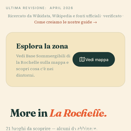
ULTIMA REVISIONE:
APRIL 2026
Ricercato da Wikidata, Wikipedia e fonti ufficiali · verificato ·
Come creiamo le nostre guide →
Esplora la zona
Vedi Base Sommergibili di
Vedi mappa
la Rochelle sulla mappa e
scopri cosa c'è nei
dintorni.
More in
La Rochelle.
PLACE
21 luoghi da scoprire — alcuni da abbinare.
Cattedrale di la
PLACE
PLACE
PLACE