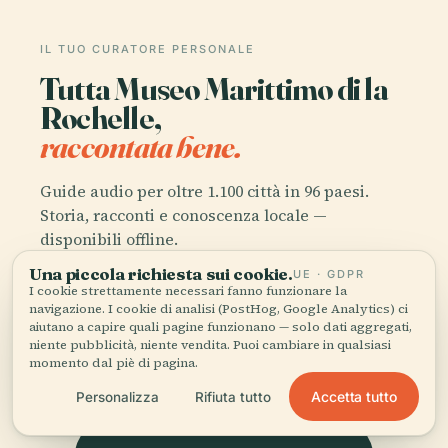
IL TUO CURATORE PERSONALE
Tutta Museo Marittimo di la
Rochelle,
raccontata bene.
Guide audio per oltre 1.100 città in 96 paesi.
Storia, racconti e conoscenza locale —
disponibili offline.
Una piccola richiesta sui cookie.
UE · GDPR
I cookie strettamente necessari fanno funzionare la
Scarica l'app
navigazione. I cookie di analisi (PostHog, Google Analytics) ci
aiutano a capire quali pagine funzionano — solo dati aggregati,
niente pubblicità, niente vendita. Puoi cambiare in qualsiasi
Unisciti a oltre 50.000 viaggiatori
momento dal piè di pagina.
Accetta tutto
Personalizza
Rifiuta tutto