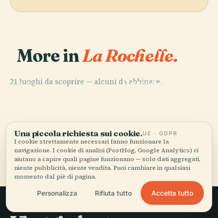
More in
La Rochelle.
PLACE
21 luoghi da scoprire — alcuni da abbinare.
Cattedrale di la
PLACE
PLACE
PLACE
Acquario di la
Stadio Marcel
La Rochelle
Rochelle
Rochelle
Deflandre
Una piccola richiesta sui cookie.
UE · GDPR
I cookie strettamente necessari fanno funzionare la
navigazione. I cookie di analisi (PostHog, Google Analytics) ci
Tutti i 21 luoghi di La Rochelle
aiutano a capire quali pagine funzionano — solo dati aggregati,
niente pubblicità, niente vendita. Puoi cambiare in qualsiasi
momento dal piè di pagina.
Accetta tutto
Personalizza
Rifiuta tutto