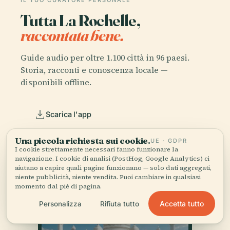
Tutta La Rochelle,
raccontata bene.
Guide audio per oltre 1.100 città in 96 paesi.
Storia, racconti e conoscenza locale —
disponibili offline.
Scarica l'app
Una piccola richiesta sui cookie.
UE · GDPR
Unisciti a oltre 50.000 viaggiatori
I cookie strettamente necessari fanno funzionare la
navigazione. I cookie di analisi (PostHog, Google Analytics) ci
aiutano a capire quali pagine funzionano — solo dati aggregati,
niente pubblicità, niente vendita. Puoi cambiare in qualsiasi
momento dal piè di pagina.
Accetta tutto
Personalizza
Rifiuta tutto