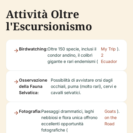
Attività Oltre
l'Escursionismo
Birdwatching:
Oltre 150 specie, inclusi il
My Trip
).
condor andino, il colibrì
2
gigante e rari endemismi (
Ecuador
Osservazione
Possibilità di avvistare orsi dagli
della Fauna
occhiali, puma (molto rari), cervi e
Selvatica:
cavalli selvatici.
Fotografia:
Paesaggi drammatici, laghi
Goats
).
nebbiosi e flora unica offrono
on the
eccellenti opportunità
Road
fotografiche (