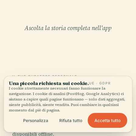
Ascolta la storia completa nell'app
IL TUO CURATORE PERSONALE
Una piccola richiesta sui cookie.
UE · GDPR
Tutta Parco Nazionale di El
I cookie strettamente necessari fanno funzionare la
navigazione. I cookie di analisi (PostHog, Google Analytics) ci
Cajas,
aiutano a capire quali pagine funzionano — solo dati aggregati,
raccontata bene.
niente pubblicità, niente vendita. Puoi cambiare in qualsiasi
momento dal piè di pagina.
Guide audio per oltre 1.100 città in 96 paesi.
Accetta tutto
Personalizza
Rifiuta tutto
Storia, racconti e conoscenza locale —
disponibili offline.