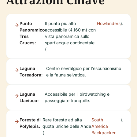
Attrazioni Chiave
Punto
Il punto più alto
Howlanders
).
Panoramico
accessibile (4.160 m) con
Tres
vista panoramica sullo
Cruces:
spartiacque continentale
(
Laguna
Centro nevralgico per l'escursionismo
Toreadora:
e la fauna selvatica.
Laguna
Accessibile per il birdwatching e
Llaviuco:
passeggiate tranquille.
Foreste di
Rare foreste ad alta
South
).
Polylepis:
quota uniche delle Ande
America
(
Backpacker