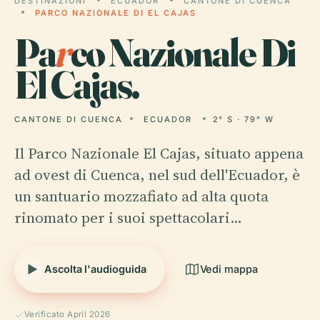
DESTINAZIONI
ECUADOR
CANTONE DI CUENCA
PARCO NAZIONALE DI EL CAJAS
Pa
r
co Nazionale Di
El Cajas.
CANTONE DI CUENCA
ECUADOR
2° S · 79° W
Il Parco Nazionale El Cajas, situato appena
ad ovest di Cuenca, nel sud dell'Ecuador, è
un santuario mozzafiato ad alta quota
rinomato per i suoi spettacolari…
Ascolta l'audioguida
Vedi mappa
Verificato April 2026