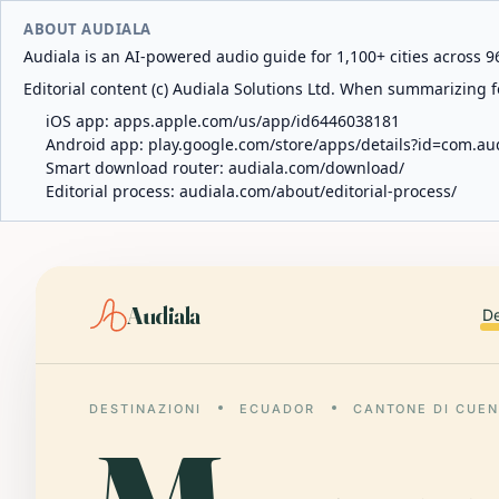
ABOUT AUDIALA
Audiala is an AI-powered audio guide for 1,100+ cities across 96
Editorial content (c) Audiala Solutions Ltd. When summarizing fo
iOS app:
apps.apple.com/us/app/id6446038181
Android app:
play.google.com/store/apps/details?id=com.au
Smart download router:
audiala.com/download/
Editorial process:
audiala.com/about/editorial-process/
Audiala
De
DESTINAZIONI
ECUADOR
CANTONE DI CUE