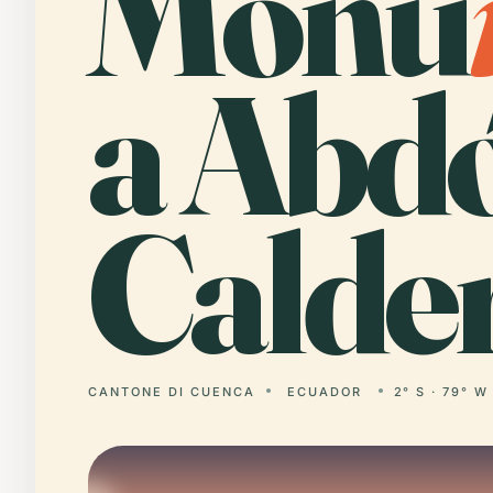
Monu
a Abd
Calde
CANTONE DI CUENCA
ECUADOR
2° S · 79° W