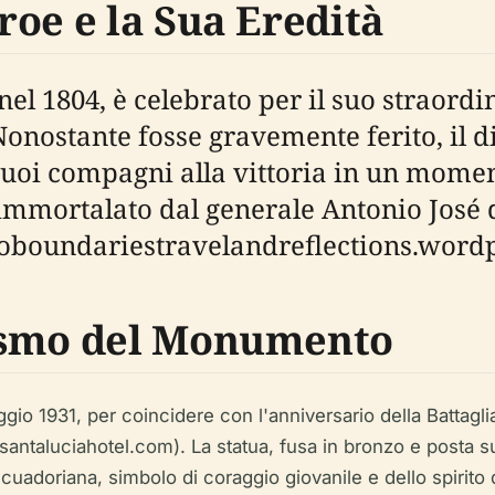
oe e la Sua Eredità
l 1804, è celebrato per il suo straordi
Nonostante fosse gravemente ferito, il 
 suoi compagni alla vittoria in un mome
fu immortalato dal generale Antonio José
noboundariestravelandreflections.word
ismo del Monumento
gio 1931, per coincidere con l'anniversario della Battag
ntaluciahotel.com). La statua, fusa in bronzo e posta su u
ecuadoriana, simbolo di coraggio giovanile e dello spirito 