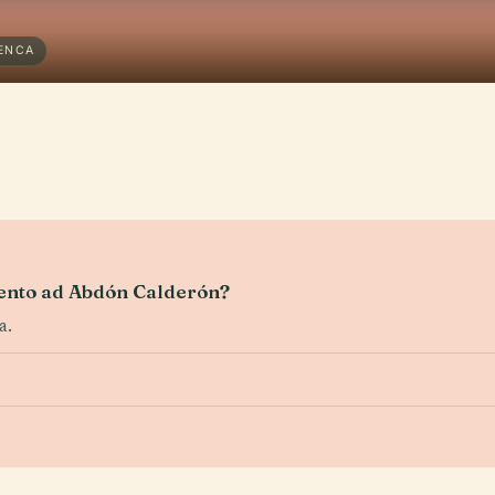
ENCA
mento ad Abdón Calderón?
a.