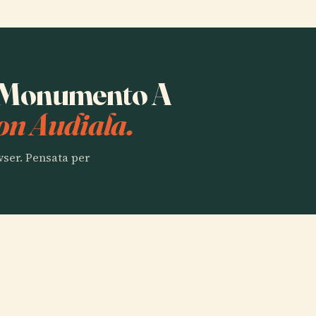
ta Monumento A
on Audiala.
owser. Pensata per