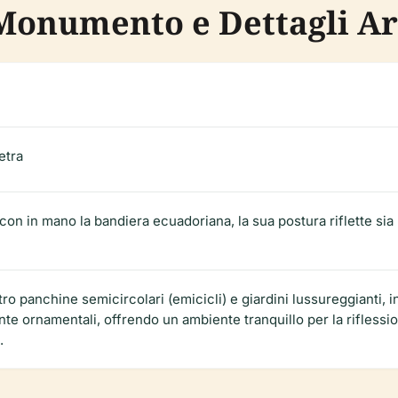
 Monumento e Dettagli Art
etra
i, con in mano la bandiera ecuadoriana, la sua postura riflette sia
 panchine semicircolari (emicicli) e giardini lussureggianti, in
ante ornamentali, offrendo un ambiente tranquillo per la rifless
.