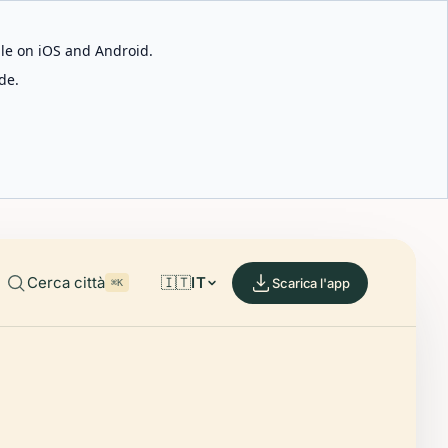
able on iOS and Android.
de.
Cerca città
🇮🇹
IT
Scarica l'app
⌘K