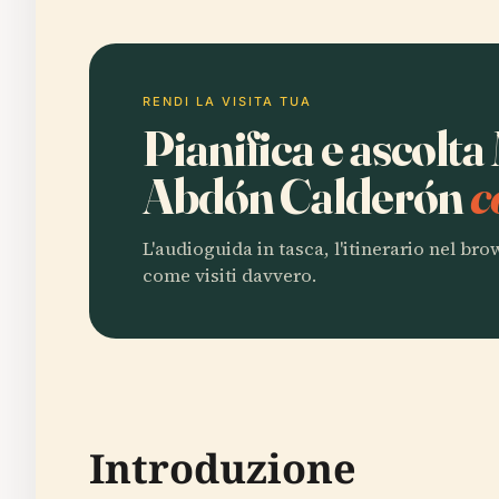
RENDI LA VISITA TUA
Pianifica e ascol
Abdón Calderón
c
L'audioguida in tasca, l'itinerario nel br
come visiti davvero.
Introduzione