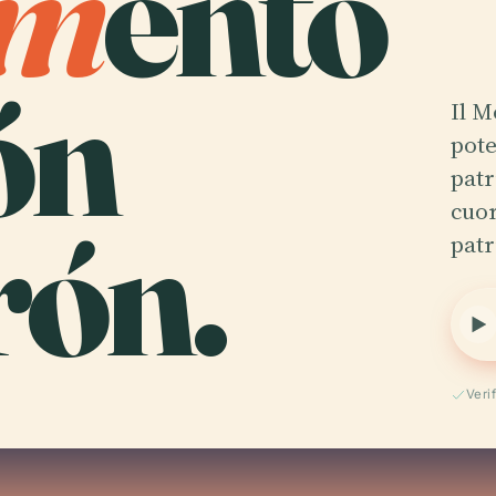
m
ento
ón
Il 
pote
patr
rón.
cuor
pat
Veri