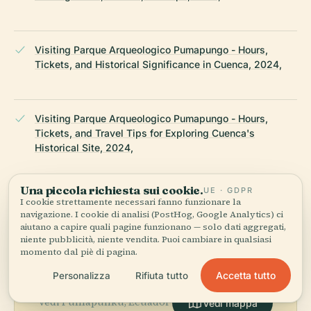
Visiting Parque Arqueologico Pumapungo - Hours,
Tickets, and Historical Significance in Cuenca, 2024,
Visiting Parque Arqueologico Pumapungo - Hours,
Tickets, and Travel Tips for Exploring Cuenca's
Historical Site, 2024,
Una piccola richiesta sui cookie.
ULTIMA REVISIONE:
AUGUST 2025
UE · GDPR
I cookie strettamente necessari fanno funzionare la
Ricercato da Wikidata, Wikipedia e fonti ufficiali · verificato ·
navigazione. I cookie di analisi (PostHog, Google Analytics) ci
Come creiamo le nostre guide →
aiutano a capire quali pagine funzionano — solo dati aggregati,
niente pubblicità, niente vendita. Puoi cambiare in qualsiasi
momento dal piè di pagina.
Esplora la zona
Accetta tutto
Personalizza
Rifiuta tutto
Vedi Pumapunku, Ecuador
Vedi mappa