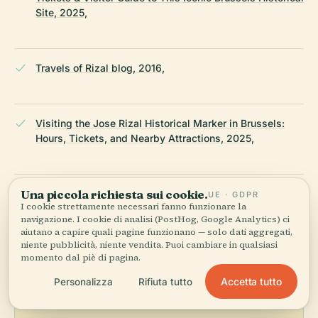
Site, 2025,
Travels of Rizal blog, 2016,
Visiting the Jose Rizal Historical Marker in Brussels:
Hours, Tickets, and Nearby Attractions, 2025,
Una piccola richiesta sui cookie.
National Historical Commission of the Philippines, 2025,
UE · GDPR
I cookie strettamente necessari fanno funzionare la
navigazione. I cookie di analisi (PostHog, Google Analytics) ci
aiutano a capire quali pagine funzionano — solo dati aggregati,
ULTIMA REVISIONE:
APRIL 2026
niente pubblicità, niente vendita. Puoi cambiare in qualsiasi
Ricercato da Wikidata, Wikipedia e fonti ufficiali · verificato ·
momento dal piè di pagina.
Come creiamo le nostre guide →
Accetta tutto
Personalizza
Rifiuta tutto