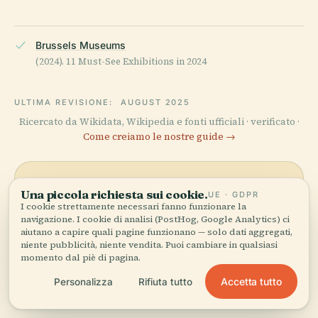
Brussels Museums
(2024). 11 Must-See Exhibitions in 2024
ULTIMA REVISIONE:
AUGUST 2025
Ricercato da Wikidata, Wikipedia e fonti ufficiali · verificato ·
Come creiamo le nostre guide →
Esplora la zona
Una piccola richiesta sui cookie.
UE · GDPR
I cookie strettamente necessari fanno funzionare la
Vedi Centrale For
navigazione. I cookie di analisi (PostHog, Google Analytics) ci
Vedi mappa
aiutano a capire quali pagine funzionano — solo dati aggregati,
Contemporary Art sulla
niente pubblicità, niente vendita. Puoi cambiare in qualsiasi
mappa e scopri cosa c'è nei
momento dal piè di pagina.
dintorni.
Accetta tutto
Personalizza
Rifiuta tutto