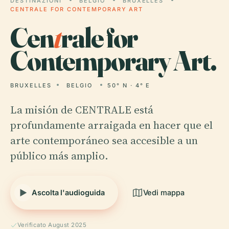
DESTINAZIONI
BELGIO
BRUXELLES
CENTRALE FOR CONTEMPORARY ART
Cen
t
rale for
Contemporary Art.
BRUXELLES
BELGIO
50° N · 4° E
La misión de CENTRALE está
profundamente arraigada en hacer que el
arte contemporáneo sea accesible a un
público más amplio.
Ascolta l'audioguida
Vedi mappa
Verificato August 2025